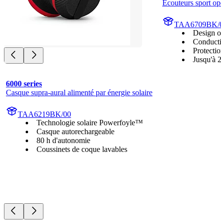
Écouteurs sport op
TAA6709BK/
Design o
Conducti
Protectio
Jusqu'à 
6000 series
Casque supra-aural alimenté par énergie solaire
TAA6219BK/00
Technologie solaire Powerfoyle™
Casque autorechargeable
80 h d'autonomie
Coussinets de coque lavables