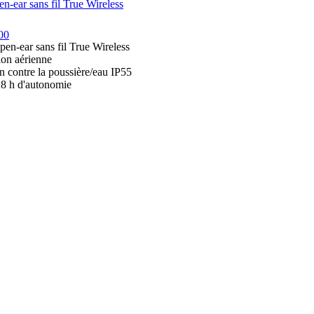
en-ear sans fil True Wireless
00
pen-ear sans fil True Wireless
on aérienne
n contre la poussière/eau IP55
28 h d'autonomie