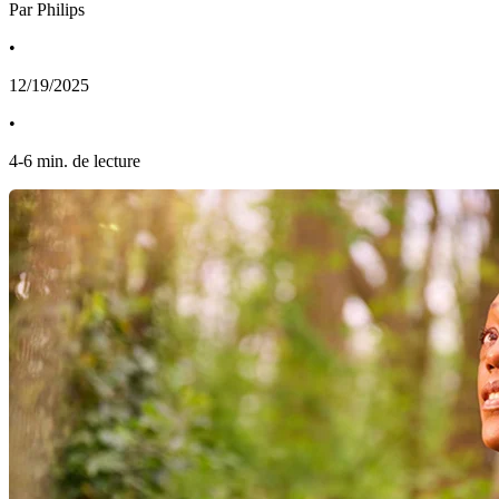
Par Philips
•
12/19/2025
•
4
-
6
min. de lecture