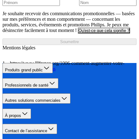
Je souhaite recevoir des communications promotionnelles — basées
sur mes préférences et mon comportement — concernant les
produits, services, événements et promotions Philips. Je peux me
désinscrire facilement à tout moment !
Qu'est-ce que cela signifie ?
Soumettre
Mentions légales
https://www.lllfrance.org/1006-comment-augmenter-votre-
lactation
En savoir plus
Produits grand public
Professionnels de santé
Autres solutions commerciales
À propos
Contact de l’assistance