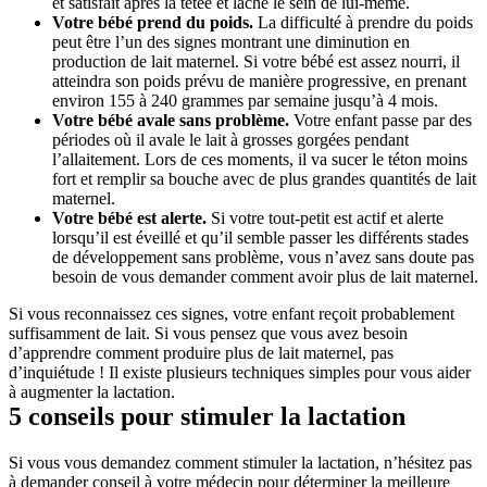
et satisfait après la tétée et lâche le sein de lui-même. 
Votre bébé prend du poids.
 La difficulté à prendre du poids 
peut être l’un des signes montrant une diminution en 
production de lait maternel. Si votre bébé est assez nourri, il 
atteindra son poids prévu de manière progressive, en prenant 
environ 155 à 240 grammes par semaine jusqu’à 4 mois.
Votre bébé avale sans problème.
 Votre enfant passe par des 
périodes où il avale le lait à grosses gorgées pendant 
l’allaitement. Lors de ces moments, il va sucer le téton moins 
fort et remplir sa bouche avec de plus grandes quantités de lait 
maternel.
Votre bébé est alerte.
 Si votre tout-petit est actif et alerte 
lorsqu’il est éveillé et qu’il semble passer les différents stades 
de développement sans problème, vous n’avez sans doute pas 
besoin de vous demander comment avoir plus de lait maternel.
Si vous reconnaissez ces signes, votre enfant reçoit probablement 
suffisamment de lait. Si vous pensez que vous avez besoin 
d’apprendre comment produire plus de lait maternel, pas 
d’inquiétude ! Il existe plusieurs techniques simples pour vous aider 
à augmenter la lactation.
5 conseils pour stimuler la lactation
Si vous vous demandez comment stimuler la lactation, n’hésitez pas 
à demander conseil à votre médecin pour déterminer la meilleure 