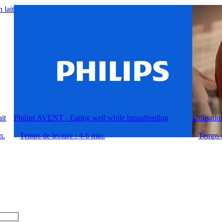
it
Philips AVENT - Eating well while breastfeeding
Utilisati
n.
Temps de lecture : 4-6 min.
Temps d