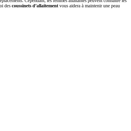
 déplacements. Cependant, les femmes allaitantes peuvent connaître les 
oi des 
coussinets d’allaitement
 vous aidera à maintenir une peau 