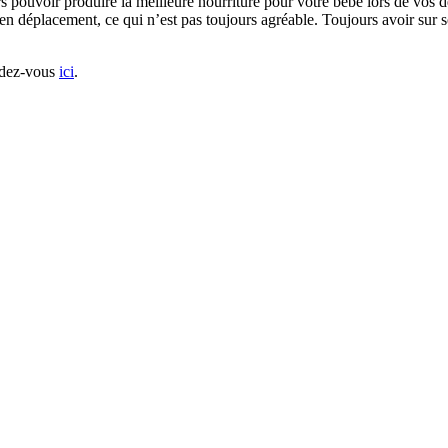
urs pouvoir produire la meilleure nourriture pour votre bébé lors de vos
t en déplacement, ce qui n’est pas toujours agréable. Toujours avoir sur s
ndez-vous 
ici
.