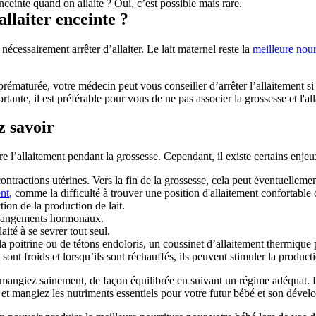
ceinte quand on allaite ? Oui, c’est possible mais rare.
allaiter enceinte ?
cessairement arrêter d’allaiter. Le lait maternel reste la 
meilleure nour
maturée, votre médecin peut vous conseiller d’arrêter l’allaitement si 
nte, il est préférable pour vous de ne pas associer la grossesse et l'all
z savoir
tre l’allaitement pendant la grossesse. Cependant, il existe certains enje
ntractions utérines. Vers la fin de la grossesse, cela peut éventuellemen
ent
, comme la difficulté à trouver une position d'allaitement confortable 
on de la production de lait.
 changements hormonaux.
ité à se sevrer tout seul.
 la poitrine ou de tétons endoloris, un coussinet d’allaitement thermique
sont froids et lorsqu’ils sont réchauffés, ils peuvent stimuler la producti
us mangiez sainement, de façon équilibrée en suivant un régime adéquat. L
et mangiez les nutriments essentiels pour votre futur bébé et son déve