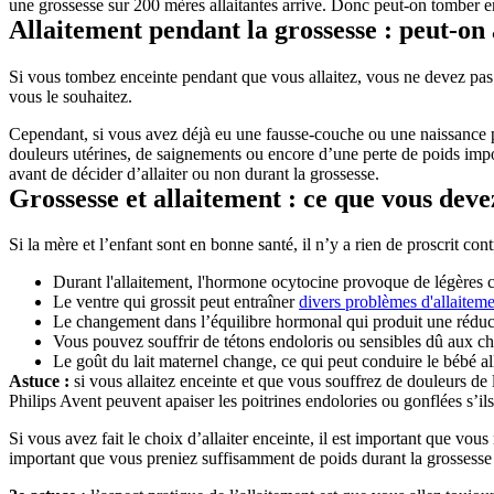
une grossesse sur 200 mères allaitantes arrive. Donc peut-on tomber en
Allaitement pendant la grossesse : peut-on 
Si vous tombez enceinte pendant que vous allaitez, vous ne devez pas né
vous le souhaitez.
Cependant, si vous avez déjà eu une fausse-couche ou une naissance pré
douleurs utérines, de saignements ou encore d’une perte de poids importa
avant de décider d’allaiter ou non durant la grossesse.
Grossesse et allaitement : ce que vous deve
Si la mère et l’enfant sont en bonne santé, il n’y a rien de proscrit con
Durant l'allaitement, l'hormone ocytocine provoque de légères co
Le ventre qui grossit peut entraîner 
divers problèmes d'allaitem
Le changement dans l’équilibre hormonal qui produit une réducti
Vous pouvez souffrir de tétons endoloris ou sensibles dû aux
Le goût du lait maternel change, ce qui peut conduire le bébé alla
Astuce :
 si vous allaitez enceinte et que vous souffrez de douleurs de
Philips Avent peuvent apaiser les poitrines endolories ou gonflées s’ils 
Si vous avez fait le choix d’allaiter enceinte, il est important que vo
important que vous preniez suffisamment de poids durant la grossesse 