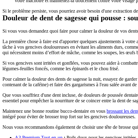
votre mâchoire et maintenez-la doucement contre votre visage pe
Si le problème persiste, vous pourriez avoir besoin d'une extraction de
Douleur de dent de sagesse qui pousse : soul
Si vous vous demandez quoi faire pour calmer la douleur de vos dents 
La première chose à faire est d'apporter quelques ajustements à votre 
tâche à vos gencives douloureuses en évitant les aliments durs, comm
qui nécessitent moins d’effort de mâche, comme les soupes, les œufs br
Si vos gencives sont irritées et gonflées, vous pouvez aider à combattr
légumes-feuilles foncés, comme les épinards et le chou frisé.
Pour calmer la douleur des dents de sagesse la nuit, essayez de garde
contenant de la caféine) et faire des gargarismes à l'eau salée avant d
Que vous souffriez d'une dent incluse, de douleurs de poussée dentair
essentiel pour empêcher la nourriture de se coincer entre la dent de sa
Maintenez une bonne routine bucco-dentaire en vous 
brossant les den
intégré pour éviter de brosser trop fort sur les gencives douloureuses.
Nous vous recommandons également de choisir une tête de brosse qui r
A3 Premium Tout-en-un
 :
 Poils doux pour les gencives irritées.