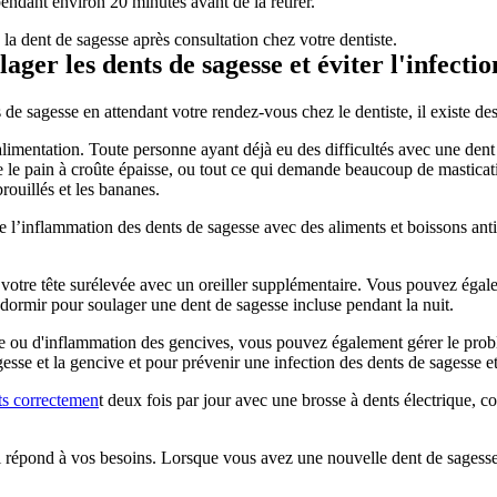
ndant environ 20 minutes avant de la retirer.
 la dent de sagesse après consultation chez votre dentiste.
ager les dents de sagesse et éviter l'infectio
de sagesse en attendant votre rendez-vous chez le dentiste, il existe d
alimentation. Toute personne ayant déjà eu des difficultés avec une dent 
e le pain à croûte épaisse, ou tout ce qui demande beaucoup de mastica
ouillés et les bananes.
e l’inflammation des dents de sagesse avec des aliments et boissons anti-
r votre tête surélevée avec un oreiller supplémentaire. Vous pouvez ég
e dormir pour soulager une dent de sagesse incluse pendant la nuit.
e ou d'inflammation des gencives, vous pouvez également gérer le probl
gesse et la gencive et pour prévenir une infection des dents de sagesse 
ts correctemen
t deux fois par jour avec une brosse à dents électrique, 
épond à vos besoins. Lorsque vous avez une nouvelle dent de sagesse, 