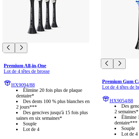
Premium All-in-One
Lot de 4 têtes de brosse
Premium Gum C
HX9094/88
Lot de 4 têtes de b
Élimine 20 fois plus de plaque
dentaire*
HX9054/88
Des dents 100 % plus blanches en
Des genci
2 jours***
2 semaines*
Des gencives jusqu'à 15 fois plus
Élimine 
saines en six semaines*
dentaire***
Souple
Souple
Lot de 4
Lot de 4