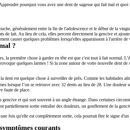
prendre pourquoi vous avez une dent de sagesse qui fait mal et quoi fa
uche, généralement entre la fin de l'adolescence et le début de la vingtai
s de lait. Au lieu de cela, elles percent directement la gencive et ajout
ement causer quelques problèmes lorsqu'elles apparaissent à l'arrière de
 mal ?
 la première chose à garder en tête est que c'est tout à fait normal. L’ér
 provoque quelques larmes ! Si la zone autour de votre nouvelle dent de 
la dent est quelque chose à surveiller de près. Comme les habitudes alim
mes lorsque l’on se retrouve avec 32 dents au lieu de 28. Une douleur s
e faute de place.
a gencive et qui sort souvent à un angle étrange. Dans certaines circonst
partiellement sortie entraîne des douleurs, un gonflement de la gencive
fois qu'elle est complètement sortie, cela pourrait être le signe d'un 
: symptômes courants