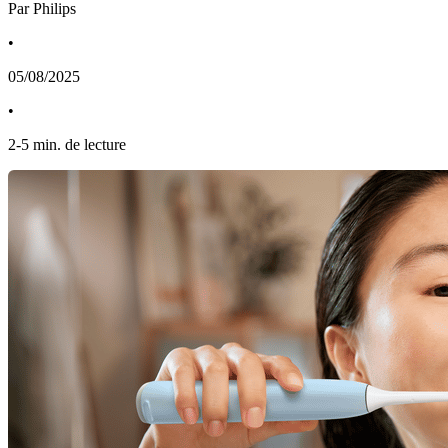
Par Philips
•
05/08/2025
•
2
-
5
min. de lecture