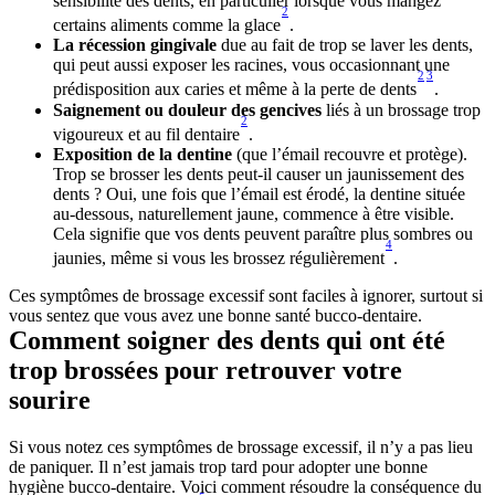
sensibilité des dents, en particulier lorsque vous mangez 
2
certains aliments comme la glace
.
La récession gingivale
 due au fait de trop se laver les dents, 
qui peut aussi exposer les racines, vous occasionnant une 
2
3
prédisposition aux caries et même à la perte de dents
.
Saignement ou douleur des gencives
 liés à un brossage trop 
2
vigoureux et au fil dentaire
.
Exposition de la dentine 
(que l’émail recouvre et protège). 
Trop se brosser les dents peut-il causer un jaunissement des 
dents ? Oui, une fois que l’émail est érodé, la dentine située 
au-dessous, naturellement jaune, commence à être visible. 
Cela signifie que vos dents peuvent paraître plus sombres ou 
4
jaunies, même si vous les brossez régulièrement
.
Ces symptômes de brossage excessif sont faciles à ignorer, surtout si 
vous sentez que vous avez une bonne santé bucco-dentaire.
Comment soigner des dents qui ont été 
trop brossées pour retrouver votre 
sourire
Si vous notez ces symptômes de brossage excessif, il n’y a pas lieu 
de paniquer. Il n’est jamais trop tard pour adopter une bonne 
hygiène bucco-dentaire. Voici comment résoudre la conséquence du 