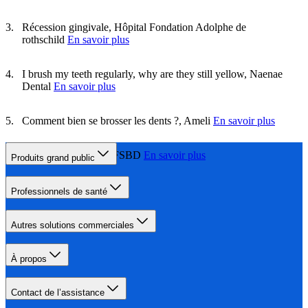
Récession gingivale, Hôpital Fondation Adolphe de
rothschild
En savoir plus
I brush my teeth regularly, why are they still yellow, Naenae
Dental
En savoir plus
Comment bien se brosser les dents ?, Ameli
En savoir plus
Mémo santé orale, UFSBD
En savoir plus
Produits grand public
Professionnels de santé
Autres solutions commerciales
À propos
Contact de l’assistance