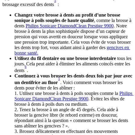
5
brossage excessif des dents
 :
Changez votre brosse à dents au profit d’une brosse 
sonique à poils souples de haute qualité
, comme la brosse à 
dents 
Philips Sonicare DiamondClean Prestige 9900
. Notre 
brosse à dents la plus sophistiquée dispose d’un capteur de 
pression qui vous avertit en douceur lorsque vous appliquez 
une pression trop importante. Cela vous évite de vous brosser 
les dents trop fort, vous aidant ainsi à garder des 
gencives en 
bonne santé.
Utilisez du fil dentaire ou une brosse interdentaire
 tous les 
jours. Cela peut aider à éliminer les aliments coincés entre les 
6
dents
.
Continuez à vous brosser les dents deux fois par jour avec 
5
un dentifrice au fluor
. Voici comment vous brosser les 
dents pour éviter de les abîmer :
1. Utilisez une brosse à dents à poils souples comme la 
Philips 
Sonicare DiamondClean Prestige 9900
. Évitez les têtes de 
brosse à dents à poils durs ou medium.
2. Tenez la brosse à un angle de 45 degrés. Cela aide à 
brosser la gencive libre (le rebord externe) en douceur, 
répondant ainsi à la question « comment se brosser les dents 
sans abîmer les gencives ? ».
3. Brossez délicatement en effectuant des mouvements 