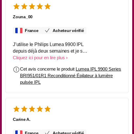
Zouna_00
France
Acheteur vérifié
J’utilise le Philips Lumea 9900 IPL
depuis déjà deux semaines et je suis
très satisfaite. L’appareil est simple à
Cliquez ici pour en lire plus
utiliser, presque indolore et les
Cet avis concerne le produit
Lumea IPL 9900 Series
résultats sont déjà visibles avec une
BRI951/01R1 Reconditionné Épilateur à lumière
repousse beaucoup plus lente. La
pulsée IPL
qualité est au rendez-vous et les
différents embouts sont très
pratiques selon les zones.
Carine A.
France
Acheteur vérifié