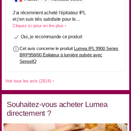
J'ai récemment acheté l'épilateur IPL
et j'en suis très satisfaite pour le
moment et au bout de 3 utilisations,
Cliquez ici pour en lire plus
je vois déjà des poils complétement
Oui, je recommande ce produit
disparus (aisselles et maillot). Pour
les jambes, ça a disparu d'un peu
Cet avis concerne le produit
Lumea IPL 9900 Series
plus de la moitié, ce qui est déjà au-
BRP958/00 Épilateur à lumière pulsée avec
delà de mes attentes. Le seul regret
SenseIQ
c'est outre son prix très élevé, et
surtout la pochette livrée avec
beaucoup trop petite pour tout ranger
Voir tous les avis
(2814)
(appareil, chargeur et accessoires),
je ne m'en seras pas, vraiment
dommage car pour le prix on
Souhaitez-vous acheter Lumea
s'attendrait à une pochette au moins
adaptée pour pouvoir tout ranger !
directement ?
Reconditionné
Toute la qualité Philips, une