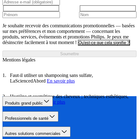
Je souhaite recevoir des communications promotionnelles — basées
sur mes préférences et mon comportement — concernant les
produits, services, événements et promotions Philips. Je peux me
désinscrire facilement à tout moment !
Qu'est-ce que cela signifie ?
Soumettre
Mentions légales
Faut-il utiliser un shampooing sans sulfate,
LaSciencedAbord
En savoir plus
Hygiène et cosmétique des cheveux ; techniques esthétiques,
Sciencedirect
En savoir plus
Produits grand public
Professionnels de santé
Autres solutions commerciales