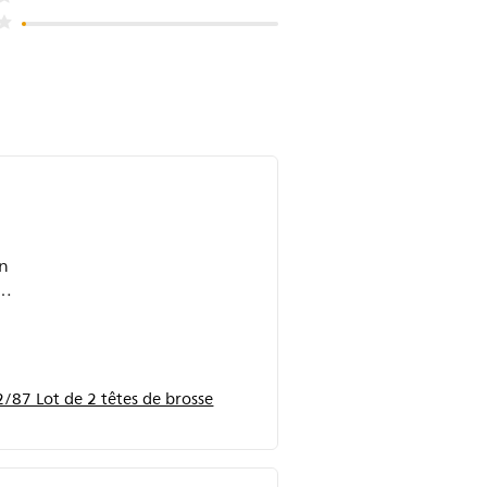
un
vise
douce
7 Lot de 2 têtes de brosse
age
rès
ation
rs du