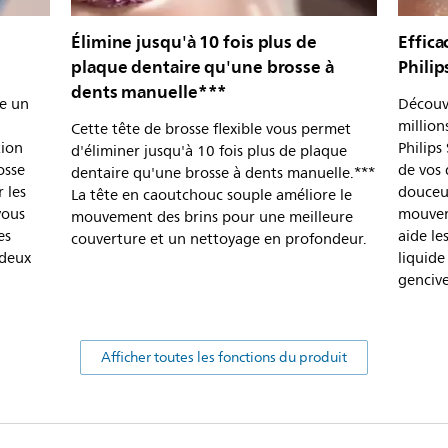
s
Élimine jusqu'à 10 fois plus de
Effica
plaque dentaire qu'une brosse à
Philip
dents manuelle***
te un
Découvr
million
Cette tête de brosse flexible vous permet
tion
Philips
d'éliminer jusqu'à 10 fois plus de plaque
osse
de vos 
dentaire qu'une brosse à dents manuelle.***
 les
douceur
La tête en caoutchouc souple améliore le
vous
mouveme
mouvement des brins pour une meilleure
es
aide le
couverture et un nettoyage en profondeur.
 deux
liquide
gencive
Afficher toutes les fonctions du produit