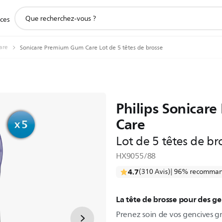
icône
ices
de
support
de
are
Sonicare Premium Gum Care Lot de 5 têtes de brosse
recherche
Philips Sonicar
Care
Lot de 5 têtes de br
HX9055/88
4.7
(310 Avis)
| 96% recomman
La tête de brosse pour des ge
Prenez soin de vos gencives gr