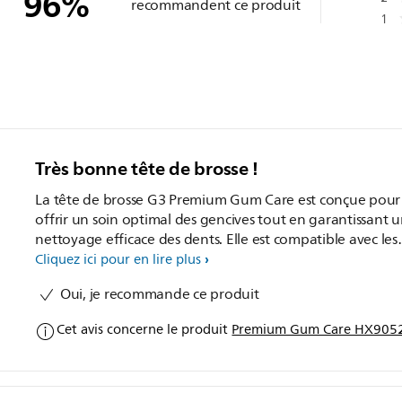
96
%
recommandent ce produit
1
Très bonne tête de brosse !
La tête de brosse G3 Premium Gum Care est conçue pour
offrir un soin optimal des gencives tout en garantissant 
nettoyage efficace des dents. Elle est compatible avec les
brosses à dents électriques Philips Sonicare, et son design 
Cliquez ici pour en lire plus
à améliorer la santé bucco-dentaire. La tête de brosse
Oui, je recommande ce produit
possède des poils souples et flexibles, ce qui la rend très 
pour les gencives. La forme de la tête permet d’atteindre
Cet avis concerne le produit
Premium Gum Care HX9052/8
facilement les zones difficiles d'accès, assurant un nettoy
en profondeur tout en étant délicate sur les gencives. Ap
plusieurs semaines d'utilisation, j'ai constaté une amélior
de la santé de mes gencives. J’ai moins de saignements lo