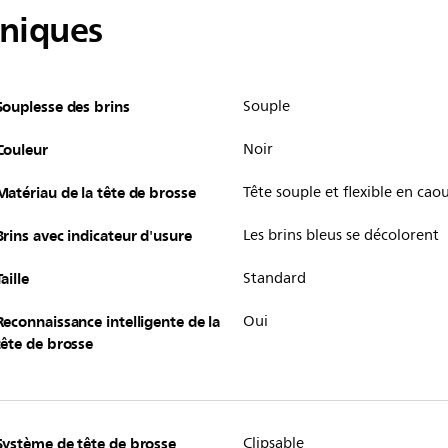
hniques
Souplesse des brins
Souple
Couleur
Noir
Matériau de la tête de brosse
Tête souple et flexible en ca
Brins avec indicateur d'usure
Les brins bleus se décolorent
Taille
Standard
Reconnaissance intelligente de la
Oui
tête de brosse
Système de tête de brosse
Clipsable