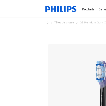
Produits
Serv
Têtes de brosse
G3 Premium Gum C