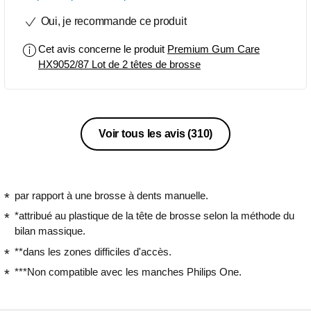
l'avantage de nettoyer les dents en
Oui, je recommande ce produit
douceur tout en éliminant efficacement
jusqu'à 10 fois plus de plaque dentaire
Cet avis concerne le produit
Premium Gum Care
que les têtes classiques. Les gencives
HX9052/87 Lot de 2 têtes de brosse
sont beaucoup plus saines en à peine
10 jours d 'utilisation et ne sont pas
agressées grâce aux poils souples des
brossettes. Les G3 premium Gum care
ont une forme parfaite pour glisser sans
Voir tous les avis
(310)
abîmer les gencives grâce aux bords
souples et flexibles en caoutchouc; leur
forme allongée permet d 'atteindre
toutes les faces des dents et permet de
par rapport à une brosse à dents manuelle.
couvrir ainsi deux fois plus de surface
*attribué au plastique de la tête de brosse selon la méthode du
de contact. Ces têtes se clipsent
bilan massique.
facilement sur les manches "Sonicare"
**dans les zones difficiles d'accès.
et l'on peut profiter ainsi de toute la
technologie sonique de Philips
***Non compatible avec les manches Philips One.
Sonicare à savoir un nettoyage en
profondeur sans effort. -Une spécificité