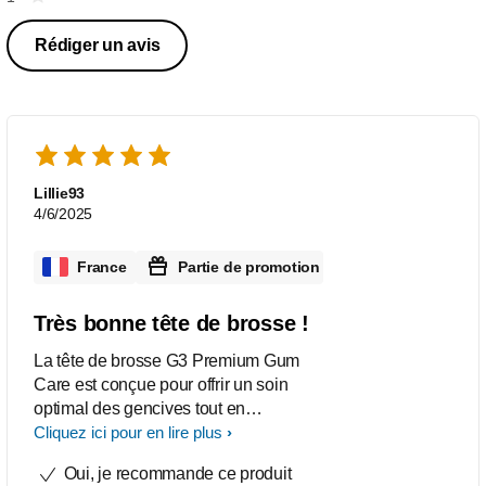
Rédiger un avis
Lillie93
4/6/2025
France
Partie de promotion
Très bonne tête de brosse !
La tête de brosse G3 Premium Gum
Care est conçue pour offrir un soin
optimal des gencives tout en
garantissant un nettoyage efficace des
Cliquez ici pour en lire plus
dents. Elle est compatible avec les
Oui, je recommande ce produit
brosses à dents électriques Philips