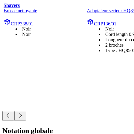
Shavers
Brosse nettoyante
Adaptateur secteur HQ8
CRP338/01
CRP136/01
Noir
Noir
Noir
Cord length 0
Longueur du c
2 broches
Type : HQ850
Notation globale