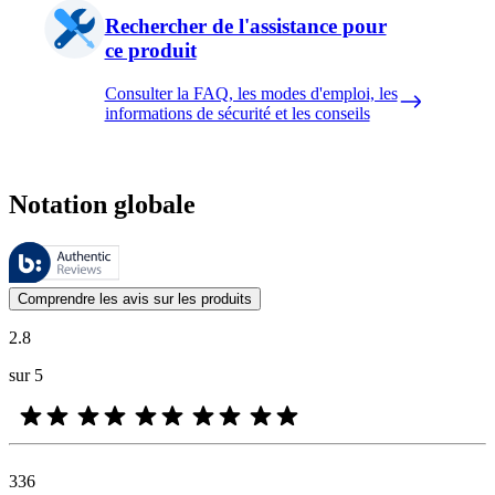
Rechercher de l'assistance pour
ce produit
Consulter la FAQ, les modes d'emploi, les
informations de sécurité et les conseils
Notation globale
Ces évaluations sont gérées par Bazaarvoice et sont conformes à la pol
Les avis des clients exprimés sous forme d'évaluations de produits et d'
Comprendre les avis sur les produits
2.8
sur 5
336