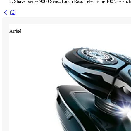
Shaver series 9000 SensoTouch Rasoir électrique 100 % étanc
Arrêté