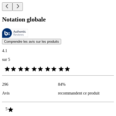
Notation globale
Ces évaluations sont gérées par Bazaarvoice et sont conformes à la pol
Les avis des clients exprimés sous forme d'évaluations de produits et d'
Comprendre les avis sur les produits
4.1
sur 5
296
84
%
Avis
recommandent ce produit
5