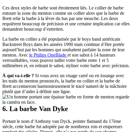
Ces deux styles de barbe sont étroitement liés. Le collier de barbe 
entoure la zone du menton comme un collier alors que la barbe de 
Brett relie la barbe à la lèvre du bas par une mouche. Les deux 
requièrent beaucoup de précision et une certaine implication car elles 
demandent beaucoup d’entretien.
La barbe en collier a été popularisée par le boys band américain 
Backstreet Boys dans les années 1990 mais continue d’être portée 
aujourd’hui par les hommes qui souhaitent parfaire la zone de leur 
menton. Avec 
le Philips OneBlade 
et son sabot à 14 hauteurs 
verrouillables, vous pouvez tailler votre barbe entre 1 et 5 
millimètres et, en retirant le sabot, styliser votre barbe avec précision.
À qui va-t-elle ?
 Si vous avez un visage carré ou en losange avec 
les traits du menton prononcés, la barbe en collier et la barbe de 
Brett accentueront harmonieusement le tracé naturel de la mâchoire 
plutôt que d’aider à définir une ligne.
6. La barbe Van Dyke
Portant le nom d’Anthony van Dyck, peintre flamand du 17ème 
siècle, cette barbe fut adoptée par de nombreux rois et empereurs 
pendant des siècles. Depuis, elle n’a pas perdu de son charme 