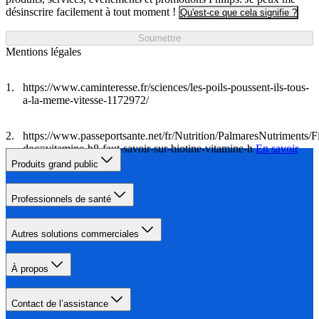
désinscrire facilement à tout moment !
Qu'est-ce que cela signifie ?
Soumettre
Mentions légales
https://www.caminteresse.fr/sciences/les-poils-poussent-ils-tous-
a-la-meme-vitesse-1172972/
https://www.passeportsante.net/fr/Nutrition/PalmaresNutriments/F
doc=vitamine-b8-faut-savoir-sur-biotine-vitamine-h
En savoir
plus
Produits grand public
Professionnels de santé
Autres solutions commerciales
À propos
Contact de l’assistance