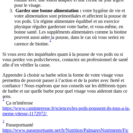
pour le visage.
 Gardez une bonne alimentation :
 votre hygiène de vie et 
votre alimentation sont primordiales et affectent la pousse de 
vos poils. Un régime alimentaire équilibré et un exercice 
physique régulier garderont votre barbe, et vous-même, en 
bonne santé. Les suppléments alimentaires comme la biotine 
peuvent aussi aider la pousse, dans le cas où vous seriez en 
2
carence de biotine.
Si vous avez des inquiétudes quant à la pousse de vos poils ou si 
vous perdez vos poils/cheveux, contactez un professionnel de santé 
afin d’en vérifier la cause.
Apprendre à choisir sa barbe selon la forme de votre visage vous 
permettra de pouvoir passer à l’action et de la porter avec fierté et 
confiance ! Nous espérons que nos conseils sur les différents types 
de barbe et sur quelle barbe pour quel visage vous aideront dans ce 
sens.
1
 Ça m'intéresse 
https://www.caminteresse.fr/sciences/les-poils-poussent-ils-tous-a-la-
meme-vitesse-1172972/ 
2
 Passeportsanté
https://www.passeportsante.net/fr/Nutrition/PalmaresNutriments/Fic