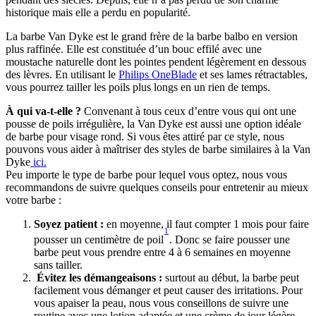
historique mais elle a perdu en popularité.
La barbe Van Dyke est le grand frère de la barbe balbo en version 
plus raffinée. Elle est constituée d’un bouc effilé avec une 
moustache naturelle dont les pointes pendent légèrement en dessous 
des lèvres. En utilisant le 
Philips OneBlade
 et ses lames rétractables, 
vous pourrez tailler les poils plus longs en un rien de temps.
À qui va-t-elle ?
 Convenant à tous ceux d’entre vous qui ont une 
pousse de poils irrégulière, la Van Dyke est aussi une option idéale 
de barbe pour visage rond. Si vous êtes attiré par ce style, nous 
pouvons vous aider à maîtriser des styles de barbe similaires à la Van 
Dyke
 ici.
Peu importe le type de barbe pour lequel vous optez, nous vous 
recommandons de suivre quelques conseils pour entretenir au mieux 
votre barbe :
Soyez patient :
 en moyenne, il faut compter 1 mois pour faire 
1
pousser un centimètre de poil
. Donc se faire pousser une 
barbe peut vous prendre entre 4 à 6 semaines en moyenne 
sans tailler. 
 Évitez les démangeaisons :
 surtout au début, la barbe peut 
facilement vous démanger et peut causer des irritations. Pour 
vous apaiser la peau, nous vous conseillons de suivre une 
routine avec une lotion adaptée et une crème de jour légère 