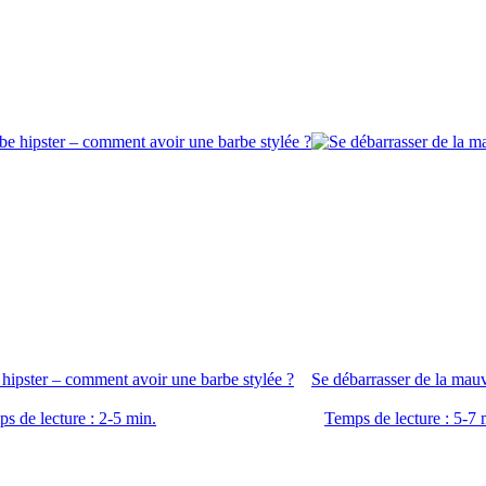
hipster – comment avoir une barbe stylée ?
Se débarrasser de la mauv
s de lecture : 2-5 min.
Temps de lecture : 5-7 