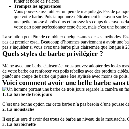
fumer et boire de l’alcool. 
Trompez les apparences
Vous pouvez aussi utiliser un peu de maquillage. Pas de paniq
que votre barbe. Puis tamponnez délicatement le crayon sur les z
une petite brosse à poils durs et brossez les coups de crayons dan
votre part pour perfectionner cette étape, mais c’est une bonne 
La solution peut être de combiner quelques-unes de ses méthodes. Essa
pas au premier essai. Beaucoup d’hommes parviennent à avoir une barbe p
pas s’inquiéter si vous avez une barbe plus clairsemée que longue à 2
Quels styles de barbe privilégier ?
Même avec une barbe clairsemée, vous pouvez adopter des looks masculin
de votre barbe ou renforcer vos poils rebelles avec des produits cib
plutôt une coupe de barbe qui puisse être stylisée avec moins de poils.
Voici comment avoir une belle barbe sans 
1. La barbe de trois jours
C’est une bonne option car cette barbe n’a pas besoin d’une pousse de 
2. La moustache
Il est plus rare d’avoir des trous de barbe au niveau de la moustache.
3. La barbichette