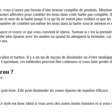
ue, vous n’aurez pas besoin d’une trousse complète de produits. Muniss
ones affectées pour combler les trous dans votre barbe pas complète. Il f
s le sens de la barbe jusqu’à ce qu’ils ne soient plus visibles et que les
manière de combler soi-même les trous dans la barbe sous le menton et s
yez et voyez ce qui vous convient le mieux. Surtout si c’est la premièr
lus épaisse avec les années ou quand ils atteignent la trentaine, car cel
0 ans.
s et barbus. Il y a un tas de façons de dissimuler ou éviter stratégiqu
lés. Cependant, ces méthodes peuvent être coûteuses et vous faire perdr
trou ?
poil forte. Elle peut dissimuler les zones éparses de manière efficace.
 Ce style est donc idéal si vous avez des zones moins fournies et si vou