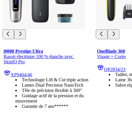
i9000 Prestige Ultra
OneBlade 360
Rasoir électrique 100 % étanche avec 
Visage + Corps
SkinIQ Pro
QP2834/23
Tailler, s
XP9404/46
Technologie Lift & Cut triple action
Lame 36
Lames Dual Precision NanoTech
Sabot rég
Tête de précision flexible à 360°
Guidage actif de la pression et du
mouvement
Garantie de 7 ans******