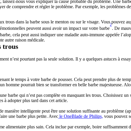
 laissez-nous vous expliquer la cause probable du problème. Une barbe 
ayer de comprendre et régler le problème. Par exemple, les problèmes de s
é aux trous dans la barbe sous le menton ou sur le visage. Vous pouvez au
2
ons émotionnelles peuvent aussi avoir un impact sur votre barbe
. De mauva
a barbe, cela peut aussi indiquer une maladie auto-immune appelée l’alop
te autre raison médicale.
 trous
ent n’est pourtant pas la seule solution. Il y a quelques astuces à essay
enant le temps à votre barbe de pousser. Cela peut prendre plus de temps s
’un homme pourrait bien se transformer en belle barbe majestueuse. Alor
ne barbe qui n’est pas complète en masquant les trous. Choisissez un st
s à adopter plus tard dans cet article.
 de manière intelligente peut être une solution suffisante au problème (ap
faire une barbe plus petite. Avec
 le OneBlade de Philips,
 vous pouvez sc
 alimentaire plus sain. Cela inclue par exemple, boire suffisamment d’ea