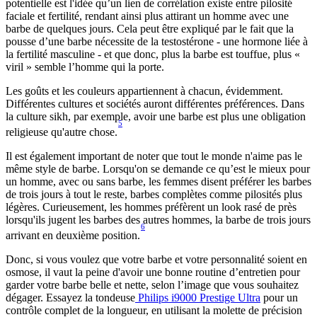
potentielle est l'idée qu’un lien de corrélation existe entre pilosité 
faciale et fertilité, rendant ainsi plus attirant un homme avec une 
barbe de quelques jours. Cela peut être expliqué par le fait que la 
pousse d’une barbe nécessite de la testostérone - une hormone liée à 
la fertilité masculine - et que donc, plus la barbe est touffue, plus « 
viril » semble l’homme qui la porte.
Les goûts et les couleurs appartiennent à chacun, évidemment. 
Différentes cultures et sociétés auront différentes préférences. Dans 
la culture sikh, par exemple, avoir une barbe est plus une obligation 
5
religieuse qu'autre chose.
Il est également important de noter que tout le monde n'aime pas le 
même style de barbe. Lorsqu'on se demande ce qu’est le mieux pour 
un homme, avec ou sans barbe, les femmes disent préférer les barbes 
de trois jours à tout le reste, barbes complètes comme pilosités plus 
légères. Curieusement, les hommes préfèrent un look rasé de près 
lorsqu'ils jugent les barbes des autres hommes, la barbe de trois jours 
6
arrivant en deuxième position.
Donc, si vous voulez que votre barbe et votre personnalité soient en 
osmose, il vaut la peine d'avoir une bonne routine d’entretien pour 
garder votre barbe belle et nette, selon l’image que vous souhaitez 
dégager. Essayez la tondeuse
 Philips i9000 Prestige Ultra
 pour un 
contrôle complet de la longueur, en utilisant la molette de précision 