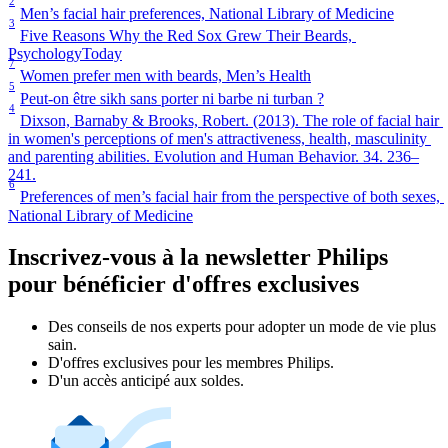
2
Men’s facial hair preferences, National Library of Medicine
3
Five Reasons Why the Red Sox Grew Their Beards, 
PsychologyToday
7
Women prefer men with beards, Men’s Health
5
Peut-on être sikh sans porter ni barbe ni turban ?
4
Dixson, Barnaby & Brooks, Robert. (2013). The role of facial hair 
in women's perceptions of men's attractiveness, health, masculinity 
and parenting abilities. Evolution and Human Behavior. 34. 236–
241.
6
Preferences of men’s facial hair from the perspective of both sexes, 
National Library of Medicine
Inscrivez-vous à la newsletter Philips
pour bénéficier d'offres exclusives
Des conseils de nos experts pour adopter un mode de vie plus
sain.
D'offres exclusives pour les membres Philips.
D'un accès anticipé aux soldes.