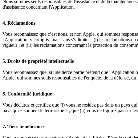
Nous sommes seuls responsables de l'assistance et de la maintenance d
d'assistance concernant l'Application.
4. Réclamations
Vous reconnaissez que c’est nous, et non Apple, qui sommes responsable
l'Application, y compris, mais sans s'y limiter : (i) les réclamations en
vigueur ; et (iii) les réclamations concernant la protection du consomm
5. Droits de propriété intellectuelle
Vous reconnaissez que, si une tierce partie prétend que l'Application ou 
Apple, qui sommes seuls responsables de l'enquête, de la défense, du rè
6. Conformité juridique
Vous déclarez et certifiez que (i) vous ne résidez pas dans un pays q
pays qui « soutient le terrorisme » ; que (ii) vous ne figurez pas sur le
7. Tiers bénéficiaires
Vous reconnaissez et acceptez qu’Apple et les filiales d'Apple sont des