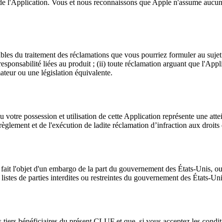
e l'Application. Vous et nous reconnaissons que Apple n'assume aucune 
s du traitement des réclamations que vous pourriez formuler au sujet de
 responsabilité liées au produit ; (ii) toute réclamation arguant que l'App
ateur ou une législation équivalente.
votre possession et utilisation de cette Application représente une atteint
glement et de l'exécution de ladite réclamation d’infraction aux droits d
ui fait l'objet d'un embargo de la part du gouvernement des États-Unis, 
s listes de parties interdites ou restreintes du gouvernement des États-Uni
 tiers bénéficiaires du présent CLUF et que, si vous acceptez les condit