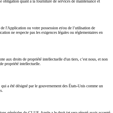
obligation quant à la fourniture de services de maintenance et 
 l'Application ou votre possession et/ou de l’utilisation de 
lication ne respecte pas les exigences légales ou réglementaires en 
e aux droits de propriété intellectuelle d'un tiers, c’est nous, et non 
e propriété intellectuelle.
ou qui a été désigné par le gouvernement des États-Unis comme un 
s.
ions générales du CLUF, Apple a le droit (et sera réputé avoir accepté 