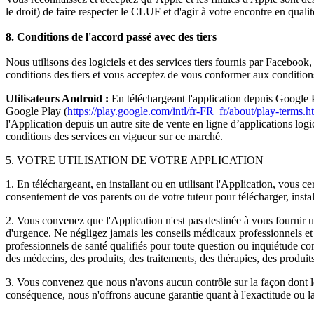
le droit) de faire respecter le CLUF et d'agir à votre encontre en qualité
8. Conditions de l'accord passé avec des tiers
Nous utilisons des logiciels et des services tiers fournis par Facebook,
conditions des tiers et vous acceptez de vous conformer aux conditions g
Utilisateurs Android : 
En téléchargeant l'application depuis Google 
Google Play (
https://play.google.com/intl/fr-FR_fr/about/play-terms.h
l'Application depuis un autre site de vente en ligne d’applications log
conditions des services en vigueur sur ce marché.
5. VOTRE UTILISATION DE VOTRE APPLICATION
1. En téléchargeant, en installant ou en utilisant l'Application, vous c
consentement de vos parents ou de votre tuteur pour télécharger, installe
2. Vous convenez que l'Application n'est pas destinée à vous fournir 
d'urgence. Ne négligez jamais les conseils médicaux professionnels et 
professionnels de santé qualifiés pour toute question ou inquiétude con
des médecins, des produits, des traitements, des thérapies, des produit
3. Vous convenez que nous n'avons aucun contrôle sur la façon dont les 
conséquence, nous n'offrons aucune garantie quant à l'exactitude ou la 