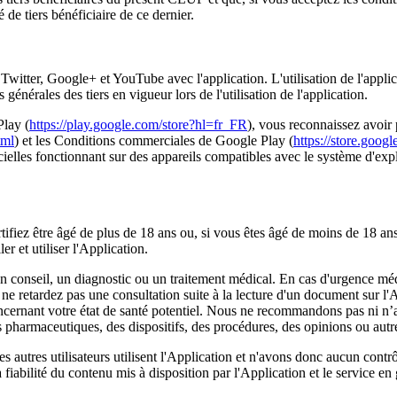
 de tiers bénéficiaire de ce dernier.
 Twitter, Google+ et YouTube avec l'application. L'utilisation de l'applic
énérales des tiers en vigueur lors de l'utilisation de l'application.
Play (
https://play.google.com/store?hl=fr_FR
), vous reconnaissez avoir 
tml
) et les Conditions commerciales de Google Play (
https://store.goog
icielles fonctionnant sur des appareils compatibles avec le système d'exp
ertifiez être âgé de plus de 18 ans ou, si vous êtes âgé de moins de 18 a
r et utiliser l'Application.
un conseil, un diagnostic ou un traitement médical. En cas d'urgence mé
ne retardez pas une consultation suite à la lecture d'un document sur l
cernant votre état de santé potentiel. Nous ne recommandons pas ni n’app
s pharmaceutiques, des dispositifs, des procédures, des opinions ou autre
autres utilisateurs utilisent l'Application et n'avons donc aucun contrôle
fiabilité du contenu mis à disposition par l'Application et le service en 