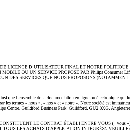
 LICENCE D’UTILISATEUR FINAL ET NOTRE POLITIQUE DE
BILE OU UN SERVICE PROPOSÉ PAR Philips Consumer Lifest
UN DES SERVICES QUE NOUS PROPOSONS (NOTAMMENT LE
nsi que l’ensemble de la documentation en ligne ou électronique qui lui e
 les termes « nous », « nos » et « notre ». Notre société est immatricu
hilips Centre, Guildford Business Park, Guildford, GU2 8XG, Angleterre.
CONSTITUENT LE CONTRAT ÉTABLI ENTRE VOUS (« vous »
(ET TOUS LES ACHATS D'APPLICATION INTÉGRÉS), VEUIL