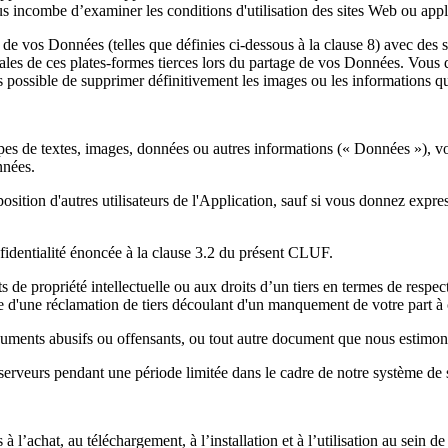
us incombe d’examiner les conditions d'utilisation des sites Web ou appl
 de vos Données (telles que définies ci-dessous à la clause 8) avec des s
rales de ces plates-formes tierces lors du partage de vos Données. Vous
ours possible de supprimer définitivement les images ou les informations 
pes de textes, images, données ou autres informations (« Données »), vo
nnées.
sition d'autres utilisateurs de l'Application, sauf si vous donnez expr
identialité énoncée à la clause 3.2 du présent CLUF.
de propriété intellectuelle ou aux droits d’un tiers en termes de respect
e d'une réclamation de tiers découlant d'un manquement de votre part à 
cuments abusifs ou offensants, ou tout autre document que nous estimon
serveurs pendant une période limitée dans le cadre de notre système de
 l’achat, au téléchargement, à l’installation et à l’utilisation au sein