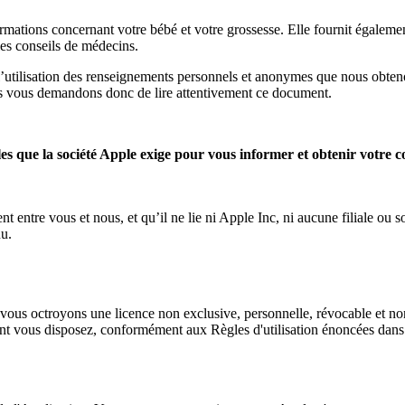
rmations concernant votre bébé et votre grossesse. Elle fournit également
les conseils de médecins.
l’utilisation des renseignements personnels et anonymes que nous obtenon
us vous demandons donc de lire attentivement ce document.
lles que la société Apple exige pour vous informer et obtenir votre c
ntre vous et nous, et qu’il ne lie ni Apple Inc, ni aucune filiale ou so
nu.
us octroyons une licence non exclusive, personnelle, révocable et non t
 vous disposez, conformément aux Règles d'utilisation énoncées dans le