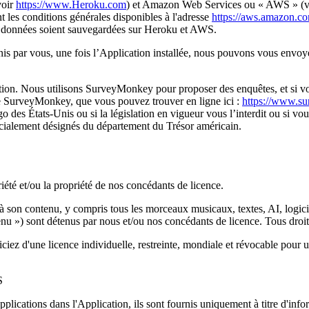
oir 
https://www.Heroku.com
) et Amazon Web Services ou « AWS » (v
les conditions générales disponibles à l'adresse 
https://aws.amazon.co
s données soient sauvegardées sur Heroku et AWS.
nis par vous, une fois l’Application installée, nous pouvons vous envoye
tion. Nous utilisons SurveyMonkey pour proposer des enquêtes, et si vo
 de SurveyMonkey, que vous pouvez trouver en ligne ici : 
https://www.su
s États-Unis ou si la législation en vigueur vous l’interdit ou si vous fi
écialement désignés du département du Trésor américain.
riété et/ou la propriété de nos concédants de licence.
et à son contenu, y compris tous les morceaux musicaux, textes, AI, logici
tenu ») sont détenus par nous et/ou nos concédants de licence. Tous droit
z d'une licence individuelle, restreinte, mondiale et révocable pour util
S
 applications dans l'Application, ils sont fournis uniquement à titre d'