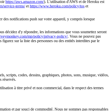
oir 
https://aws.amazon.com/
). L'utilisation d'AWS et de Heroku est 
m/service-terms/
 et 
https://www.heroku.com/policy/tos
 et 
r des notifications push sur votre appareil, y compris lorsque 
us décidez d'y répondre, les informations que vous soumettez seront 
rveymonkey.com/mp/policy/privacy-policy/
. Vous ne pouvez pas 
gurez sur la liste des personnes ou des entités interdites par le 
els, scripts, codes, dessins, graphiques, photos, sons, musique, vidéos, 
s réservés.
isation à titre privé et non commercial, dans le respect des termes 
information et par souci de commodité. Nous ne sommes pas responsables 