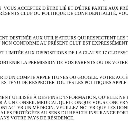
, VOUS ACCEPTEZ D'ÊTRE LIÉ ET D'ÊTRE PARTIE AUX PRÉ
RÉSENTS CLUF OU POLITIQUE DE CONFIDENTIALITÉ, VOU
ENT DESTINÉE AUX UTILISATEURS QUI RESPECTENT LES 
N NON CONFORME AU PRÉSENT CLUF EST EXPRESSÉMENT 
ST LIMITÉE AUX DISPOSITIONS DE LA CLAUSE 17 CI-DESS
EZ OBTENIR LA PERMISSION DE VOS PARENTS OU DE VOTR
ER D'UN COMPTE APPLE ITUNES OU GOOGLE. VOTRE ACCÈS
TES TENU DE RESPECTER TOUTES LES POLITIQUES APPLE
ENT UTILISÉE À DES FINS D’INFORMATION, QU’ELLE NE 
ER À UN CONSEIL MEDICAL QUELCONQUE VOUS CONCERNA
ONTACTER UN MÉDECIN. VEUILLEZ NOTER QUE LES DONNÉ
CALES PROTÉGÉES AU SENS DU HEALTH INSURANCE PORTA
DANS VOTRE PAYS DE RÉSIDENCE.