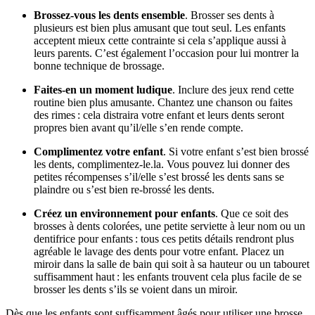
Brossez-vous les dents ensemble
. Brosser ses dents à 
plusieurs est bien plus amusant que tout seul. Les enfants 
acceptent mieux cette contrainte si cela s’applique aussi à 
leurs parents. C’est également l’occasion pour lui montrer la 
bonne technique de brossage. 
Faites-en un moment ludique
. Inclure des jeux rend cette 
routine bien plus amusante. Chantez une chanson ou faites 
des rimes : cela distraira votre enfant et leurs dents seront 
propres bien avant qu’il/elle s’en rende compte. 
Complimentez votre enfant
. Si votre enfant s’est bien brossé 
les dents, complimentez-le.la. Vous pouvez lui donner des 
petites récompenses s’il/elle s’est brossé les dents sans se 
plaindre ou s’est bien re-brossé les dents.
Créez un environnement pour enfants
. Que ce soit des 
brosses à dents colorées, une petite serviette à leur nom ou un 
dentifrice pour enfants : tous ces petits détails rendront plus 
agréable le lavage des dents pour votre enfant. Placez un 
miroir dans la salle de bain qui soit à sa hauteur ou un tabouret 
suffisamment haut : les enfants trouvent cela plus facile de se 
brosser les dents s’ils se voient dans un miroir. 
Dès que les enfants sont suffisamment âgés pour utiliser une brosse 