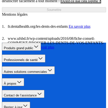
désinscrire facilement à tout moment !
Qu'est-ce que cela signifie ?
Soumettre
Mentions légales
fr.dentalhealth.org/les-dents-des-enfants
En savoir plus
www.ufsbd.fr/wp-content/uploads/2016/08/fiche-conseil-
COMMENT-BROSSER-LES-DENTS-DE-VOS-ENFANTS-
avec-video-.pdf
En savoir plus
Produits grand public
Professionnels de santé
Autres solutions commerciales
À propos
Contact de l’assistance
Restez à jour