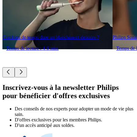
Combien de temps dure un blanchiment dentaire ?
Philips Son
Temps de lecture : 4-6 min.
Temps de l
Inscrivez-vous à la newsletter Philips
pour bénéficier d'offres exclusives
Des conseils de nos experts pour adopter un mode de vie plus
sain.
D'offres exclusives pour les membres Philips.
D'un accès anticipé aux soldes.