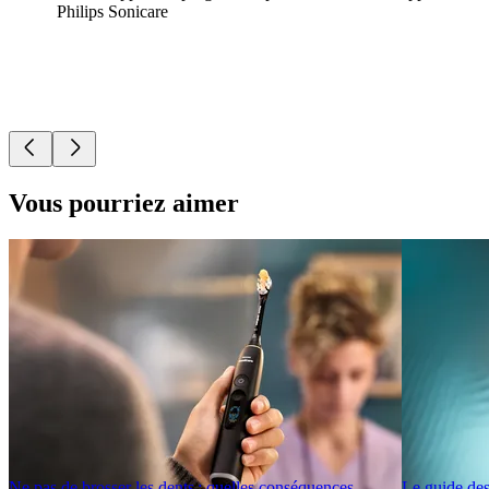
Philips Sonicare
Vous pourriez aimer
Ne pas de brosser les dents : quelles conséquences
Le guide des