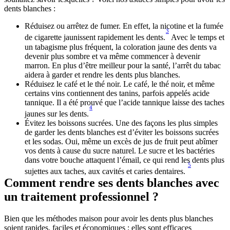
dents blanches :
Réduisez ou arrêtez de fumer. En effet, la nicotine et la fumée 
3
de cigarette jaunissent rapidement les dents.
 Avec le temps et 
un tabagisme plus fréquent, la coloration jaune des dents va 
devenir plus sombre et va même commencer à devenir 
marron. En plus d’être meilleur pour la santé, l’arrêt du tabac 
aidera à garder et rendre les dents plus blanches. 
Réduisez le café et le thé noir. Le café, le thé noir, et même 
certains vins contiennent des tanins, parfois appelés acide 
tannique. Il a été prouvé que l’acide tannique laisse des taches 
4
jaunes sur les dents.
Évitez les boissons sucrées. Une des façons les plus simples 
de garder les dents blanches est d’éviter les boissons sucrées 
et les sodas. Oui, même un excès de jus de fruit peut abîmer 
vos dents à cause du sucre naturel. Le sucre et les bactéries 
dans votre bouche attaquent l’émail, ce qui rend les dents plus 
5
sujettes aux taches, aux cavités et caries dentaires. 
Comment rendre ses dents blanches avec 
un traitement professionnel ?
Bien que les méthodes maison pour avoir les dents plus blanches 
soient rapides, faciles et économiques ; elles sont efficaces 