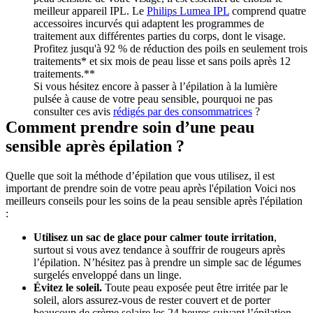
meilleur appareil IPL. Le 
Philips Lumea IPL
 comprend quatre 
accessoires incurvés qui adaptent les programmes de 
traitement aux différentes parties du corps, dont le visage. 
Profitez jusqu'à 92 % de réduction des poils en seulement trois 
traitements* et six mois de peau lisse et sans poils après 12 
traitements.**
Si vous hésitez encore à passer à l’épilation à la lumière 
pulsée à cause de votre peau sensible, pourquoi ne pas 
consulter ces avis 
rédigés par des consommatrices
 ? 
Comment prendre soin d’une peau 
sensible après épilation ?
Quelle que soit la méthode d’épilation que vous utilisez, il est 
important de prendre soin de votre peau après l'épilation Voici nos 
meilleurs conseils pour les soins de la peau sensible après l'épilation 
:
Utilisez un sac de glace pour calmer toute irritation
, 
surtout si vous avez tendance à souffrir de rougeurs après 
l’épilation. N’hésitez pas à prendre un simple sac de légumes 
surgelés enveloppé dans un linge.
Évitez le soleil.
 Toute peau exposée peut être irritée par le 
soleil, alors assurez-vous de rester couvert et de porter 
beaucoup de crème solaire les 24 heures suivant l’épilation.