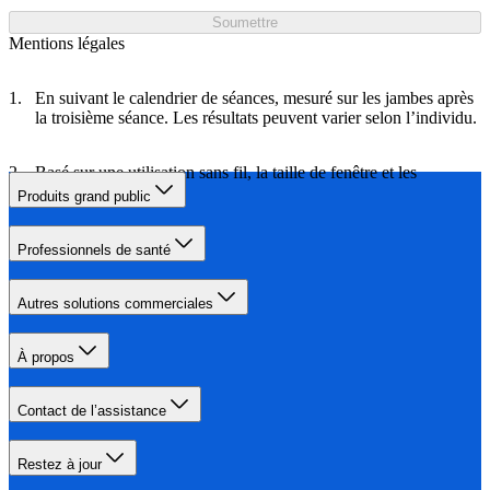
Soumettre
Mentions légales
En suivant le calendrier de séances, mesuré sur les jambes après
la troisième séance. Les résultats peuvent varier selon l’individu.
Basé sur une utilisation sans fil, la taille de fenêtre et les
accessoires incurvés.
Produits grand public
Professionnels de santé
Autres solutions commerciales
À propos
Contact de l’assistance
Restez à jour