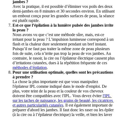
jambes ?
Avec la pratique, il est possible d’éliminer vos poils des deux 
demi-jambes en 8 minutes et 30 secondes environ. En utilisant 
un embout conçu pour les grandes surfaces de peau, la séance 
est plutôt rapide. 
Est-ce que l’épilation à la lumière pulsée des jambes irrite 
la peau ?
Nous avons vu que c’est une méthode sûre, mais, est-ce 
irritant pour la peau ? L’impulsion lumineuse correspond à un 
flash et la chaleur dure seulement pendant un bref instant. 
Puisqu’il ne faut pas traiter la même zone de peau plusieurs 
fois de suite, cela n’irrite pas trop la peau de vos jambes. Au 
contraire, le rasoir, la cire ou l’épilateur électrique causent plus 
d’irritations cutanées, dues à la répétition fréquente de ces 
méthodes d’épilation
. 
Pour une utilisation optimale, quelles sont les précautions 
à prendre ? 
La chose la plus importante est que vous manipuliez 
l'épilateur IPL comme indiqué dans le mode d'emploi. De 
plus, votre teint de la peau et la couleur de vos cheveux 
doivent être compatibles avec l'IPL. Vous devez éviter 
l'IPL 
sur les taches de naissance, les grains de beauté, les cicatrices 
et autres particularités cutanées
. Il est également important de 
préparer d'abord les jambes. Il faut donc les raser ou les épiler 
(à la cire ou à l’épilateur électrique) la veille, et bien les laver 