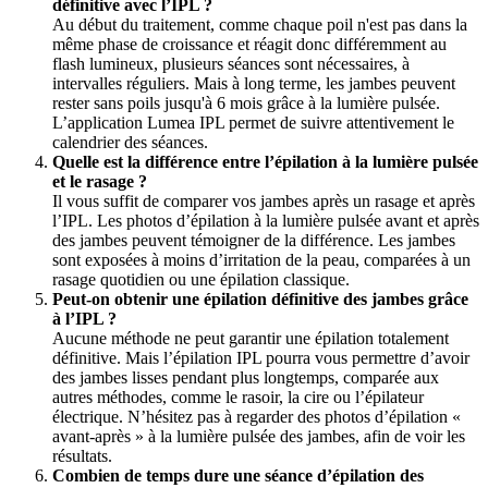
définitive avec l’IPL ? 
Au début du traitement, comme chaque poil n'est pas dans la 
même phase de croissance et réagit donc différemment au 
flash lumineux, plusieurs séances sont nécessaires, à 
intervalles réguliers. Mais à long terme, les jambes peuvent 
rester sans poils jusqu'à 6 mois grâce à la lumière pulsée. 
L’application Lumea IPL permet de suivre attentivement le 
calendrier des séances. 
Quelle est la différence entre l’épilation à la lumière pulsée 
et le rasage ?
Il vous suffit de comparer vos jambes après un rasage et après 
l’IPL. Les photos d’épilation à la lumière pulsée avant et après 
des jambes peuvent témoigner de la différence. Les jambes 
sont exposées à moins d’irritation de la peau, comparées à un 
rasage quotidien ou une épilation classique. 
Peut-on obtenir une épilation définitive des jambes grâce 
à l’IPL ?
Aucune méthode ne peut garantir une épilation totalement 
définitive. Mais l’épilation IPL pourra vous permettre d’avoir 
des jambes lisses pendant plus longtemps, comparée aux 
autres méthodes, comme le rasoir, la cire ou l’épilateur 
électrique. N’hésitez pas à regarder des photos d’épilation « 
avant-après » à la lumière pulsée des jambes, afin de voir les 
résultats. 
Combien de temps dure une séance d’épilation des 