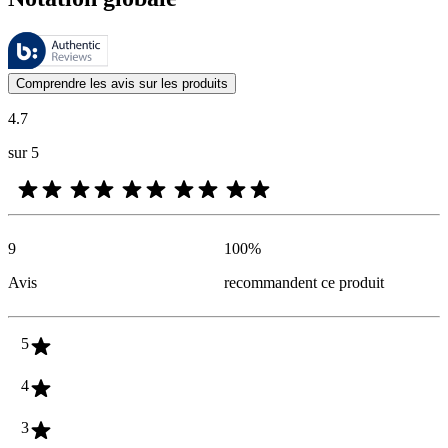
Ces évaluations sont gérées par Bazaarvoice et sont conformes à la pol
Les avis des clients exprimés sous forme d'évaluations de produits et d'
Comprendre les avis sur les produits
4.7
sur 5
9
100
%
Avis
recommandent ce produit
5
4
3