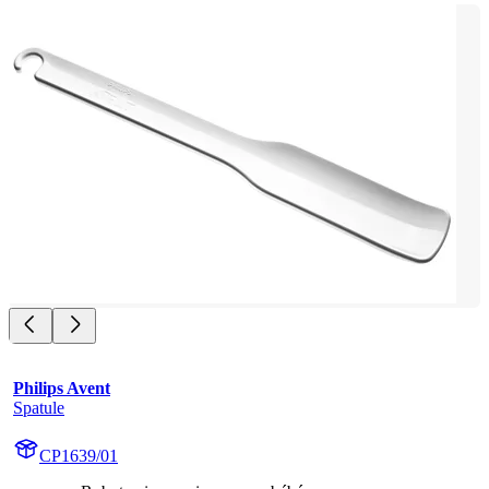
Philips Avent
Spatule
CP1639/01