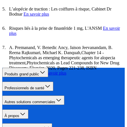
L’alopécie de traction : Les coiffures à risque, Cabinet Dr
Bodnar
En savoir plus
Risques liés à la prise de finastéride 1 mg, L'ANSM
En savoir
plus
A. Premanand, V. Benedic Ancy, Jaison Jeevanandam, B.
Reena Rajkumari, Michael K. Danquah,Chapter 14 -
Phytochemicals as emerging therapeutic agents for alopecia
treatment,Phytochemicals as Lead Compounds for New Drug
Discovery, Elsevier, 2020, Pages 221-238, ISBN
9780128178904.
En savoir plus
Produits grand public
Professionnels de santé
Autres solutions commerciales
À propos