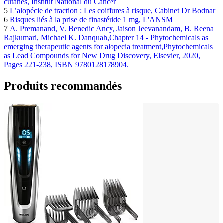
cutanés, Institut National du Cancer 
5 
L’alopécie de traction : Les coiffures à risque, Cabinet Dr Bodnar 
6 
Risques liés à la prise de finastéride 1 mg, L'ANSM
7 
A. Premanand, V. Benedic Ancy, Jaison Jeevanandam, B. Reena 
Rajkumari, Michael K. Danquah,Chapter 14 - Phytochemicals as 
emerging therapeutic agents for alopecia treatment,Phytochemicals 
as Lead Compounds for New Drug Discovery, Elsevier, 2020, 
Pages 221-238, ISBN 9780128178904.
Produits recommandés