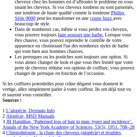
cheveux chez les hommes est d’affronter le problème en vous 
rasant les cheveux. Si vos cheveux tombent ou sont parsemés, 
une tondeuse de haute qualité comme la tondeuse 
Philips 
Série 9000
 peut les transformer en une 
coupe buzz 
avec 
beaucoup de style.
Dans de nombreux cas, même si vous perdez vos cheveux, 
vous pourrez toujours 
faire pousser une barbe.
 Lorsque vous 
êtes chauve, vous pouvez reprendre le contrôle de votre 
apparence en choisissant l'un des nombreux styles de barbe 
qui vont bien aux hommes chauves.
Les perruques ou les postiches sont toujours une option. Si 
vous aimez changer de look et que vous êtes frustré que votre 
perte de cheveux réduise vos options de coiffure, vous pouvez 
changer de perruque en fonction de l’occasion.
Si les coiffures potentielles pour crâne dégarni vous donnent le 
vertige, allez simplement parler à votre coiffeur. Ils ont déjà tout vu 
et sauront vous conseiller.
Sources :
1 
L’alopécie, Dermato Info
2 
Alopécie, MSD Manuals
3 
JB Hamilton, ‘Patterned loss of hair in man: types and incidence’. 
Annals of the New York Academy of Sciences, 53(3), 1951. 708–28
4 
Chimiothérapie : la chute des cheveux (alopécie) et troubles 