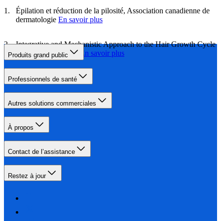
Épilation et réduction de la pilosité, Association canadienne de
dermatologie
En savoir plus
Integrative and Mechanistic Approach to the Hair Growth Cycle
and Hair Loss, NIH
En savoir plus
Produits grand public
Professionnels de santé
Autres solutions commerciales
À propos
Contact de l’assistance
Restez à jour