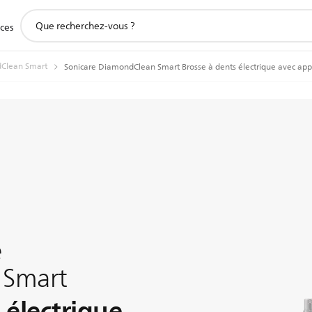
icône
ices
de
support
de
Clean Smart
Sonicare DiamondClean Smart Brosse à dents électrique avec appl
recherche
e
 Smart
 électrique