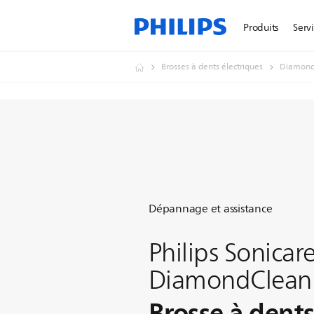
Produits
Serv
Brosses à dents électriques
Diamond
Dépannage et assistance
Philips Sonicar
DiamondClean
Brosse à dents