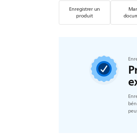
Enregistrer un
Man
produit
docum
Enre
P
e
Enre
béné
peuv