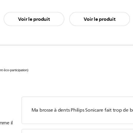
Voir le produit
Voir le produit
nt éco-participation)
Ma brosse à dents Philips Sonicare fait trop de br
mme il