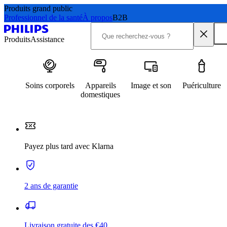
Produits grand public
Professionnel de la santé
À propos
B2B
Produits
Assistance
Soins corporels
Appareils
Image et son
Puériculture
domestiques
Payez plus tard avec Klarna
2 ans de garantie
Livraison gratuite des €40