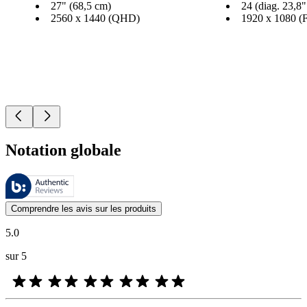
27" (68,5 cm)
24 (diag. 23,8"
2560 x 1440 (QHD)
1920 x 1080 (
Notation globale
Ces évaluations sont gérées par Bazaarvoice et sont conformes à la pol
Les avis des clients exprimés sous forme d'évaluations de produits et d'
Comprendre les avis sur les produits
5.0
sur 5