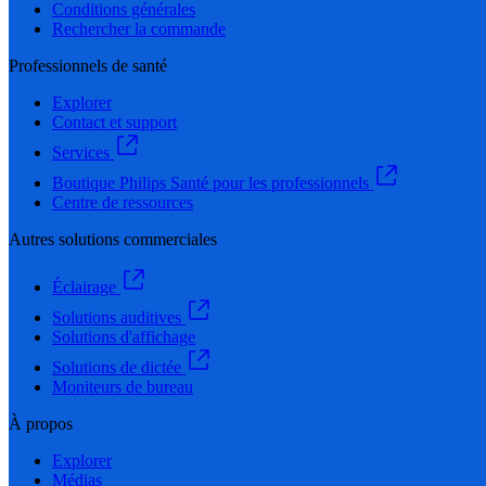
Conditions générales
Rechercher la commande
Professionnels de santé
Explorer
Contact et support
Services
Boutique Philips Santé pour les professionnels
Centre de ressources
Autres solutions commerciales
Éclairage
Solutions auditives
Solutions d'affichage
Solutions de dictée
Moniteurs de bureau
À propos
Explorer
Médias