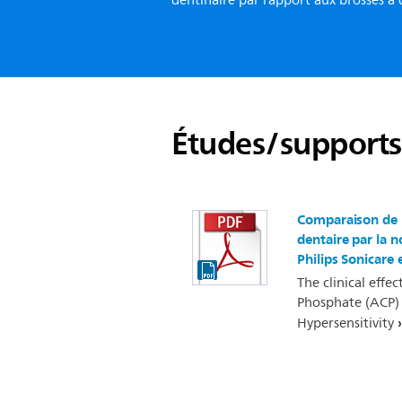
dentinaire par rapport aux brosses à
Études/support
Comparaison de l
dentaire par la n
Philips Sonicare
The clinical eff
Phosphate (ACP)
Hypersensitivity