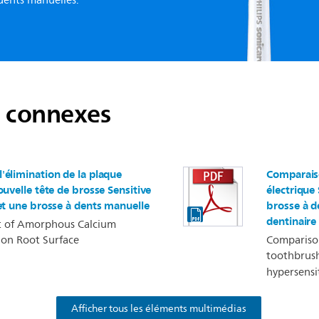
 dents manuelles.
s connexes
'élimination de la plaque
Comparaiso
ouvelle tête de brosse Sensitive
électrique
 et une brosse à dents manuelle
brosse à d
dentinaire
ect of Amorphous Calcium
 on Root Surface
Compariso
toothbrus
hypersensit
Afficher tous les éléments multimédias