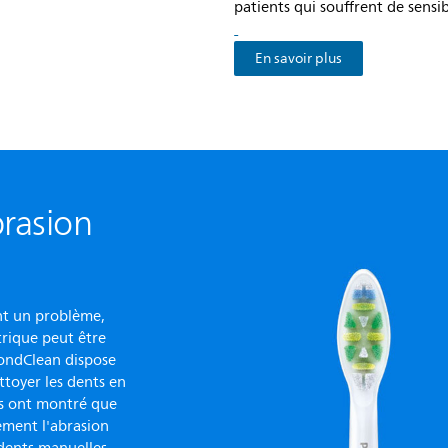
patients qui souffrent de sensib
En savoir plus
brasion
ent un problème,
ctrique peut être
mondClean dispose
toyer les dents en
s ont montré que
lement l'abrasion