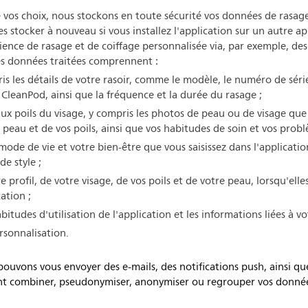
 vos choix, nous stockons en toute sécurité vos données de rasag
es stocker à nouveau si vous installez l'application sur un autre a
ience de rasage et de coiffage personnalisée via, par exemple, 
Les données traitées comprennent :
is les détails de votre rasoir, comme le modèle, le numéro de séri
de CleanPod, ainsi que la fréquence et la durée du rasage ;
aux poils du visage, y compris les photos de peau ou de visage que 
re peau et de vos poils, ainsi que vos habitudes de soin et vos prob
ode de vie et votre bien-être que vous saisissez dans l'applicatio
e style ;
e profil, de votre visage, de vos poils et de votre peau, lorsqu'ell
ation ;
tudes d'utilisation de l'application et les informations liées à vo
rsonnalisation.
pouvons vous envoyer des e-mails, des notifications push, ainsi q
t combiner, pseudonymiser, anonymiser ou regrouper vos données