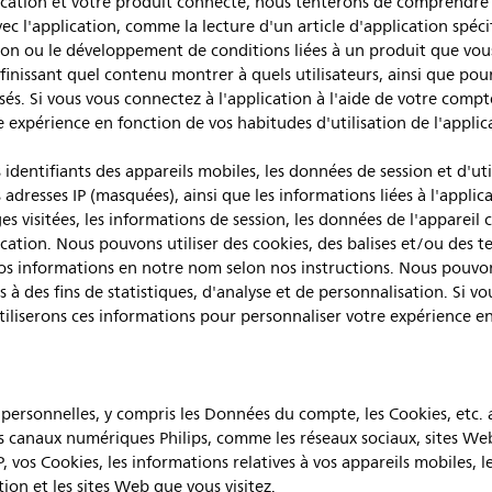
lication et votre produit connecté, nous tenterons de comprendre 
ec l'application, comme la lecture d'un article d'application spéci
on ou le développement de conditions liées à un produit que vous 
inissant quel contenu montrer à quels utilisateurs, ainsi que pour
sés. Si vous vous connectez à l'application à l'aide de votre compte
 expérience en fonction de vos habitudes d'utilisation de l'applic
dentifiants des appareils mobiles, les données de session et d'util
adresses IP (masquées), ainsi que les informations liées à l'applica
ages visitées, les informations de session, les données de l'apparei
ication. Nous pouvons utiliser des cookies, des balises et/ou des te
t vos informations en notre nom selon nos instructions. Nous pouv
 des fins de statistiques, d'analyse et de personnalisation. Si vo
utiliserons ces informations pour personnaliser votre expérience e
rsonnelles, y compris les Données du compte, les Cookies, etc. a
es canaux numériques Philips, comme les réseaux sociaux, sites Web
 vos Cookies, les informations relatives à vos appareils mobiles, 
ion et les sites Web que vous visitez.