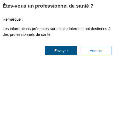
This page is also available in
United States (English)
Êtes-vous un professionnel de santé ?
Remarque :
Les informations présentes sur ce site Internet sont destinées à
des professionnels de santé.
Envoyer
Annuler
DreamStation
Informations destinées aux patients et
professionnels de santé ayant reçu un appareil