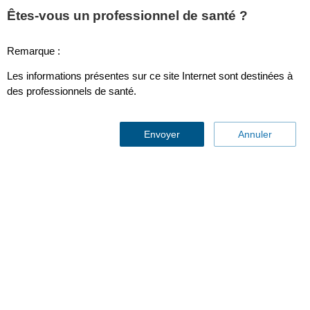
This page is also available in
United States (English)
Êtes-vous un professionnel de santé ?
Remarque :
Les informations présentes sur ce site Internet sont destinées à
des professionnels de santé.
Solutions orthopédiques
Envoyer
Annuler
Améliorez les résultats cliniques en chirurgie orthopédique
grâce à un traitement précis
et personnalisé.