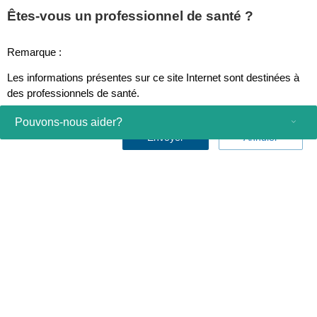
Êtes-vous un professionnel de santé ?
Remarque :
Applications
Les informations présentes sur ce site Internet sont destinées à
des professionnels de santé.
Pouvons-nous aider?
Envoyer
Annuler
Produits grand public
Professionnels de santé
Autres solutions commerciales
À propos