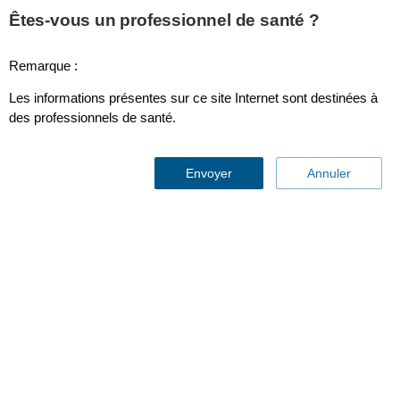
This page is also available in
United States (English)
Êtes-vous un professionnel de santé ?
Remarque :
Les informations présentes sur ce site Internet sont destinées à
Canule nasale de CO2fe à débit faible, adulte
des professionnels de santé.
Envoyer
Annuler