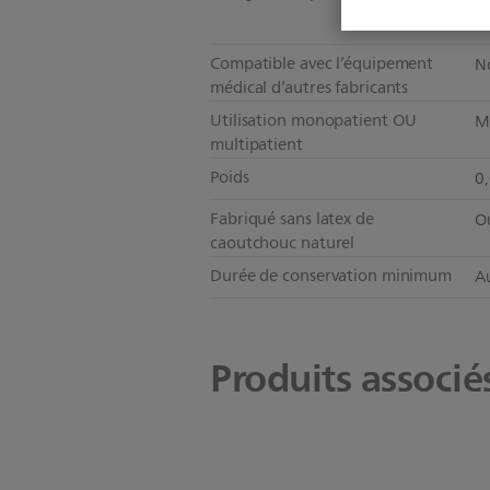
Compatible avec l’équipement
N
médical d’autres fabricants
Utilisation monopatient OU
M
multipatient
Poids
0
Fabriqué sans latex de
O
caoutchouc naturel
Durée de conservation minimum
A
Produits associé