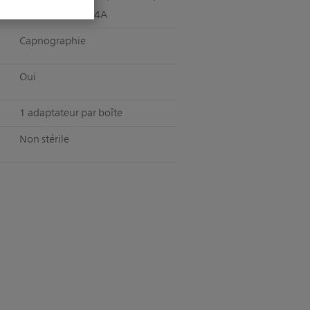
M2501A, M3014A
Capnographie
Oui
1 adaptateur par boîte
Non stérile