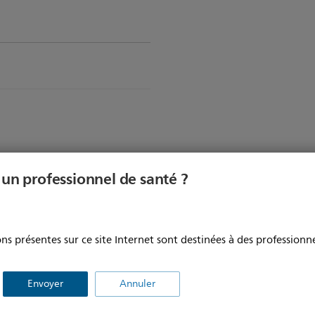
 un professionnel de santé ?
Type de patient
ns présentes sur ce site Internet sont destinées à des professionne
ie directe
Envoyer
Annuler
Compatible avec l’équipement
az