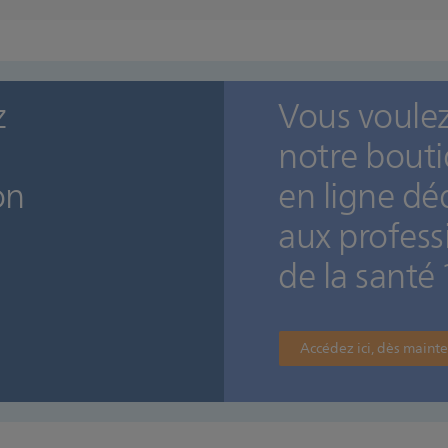
z
Vous voulez 
notre bout
on
en ligne dé
aux profess
de la santé 
Accédez ici, dès maint