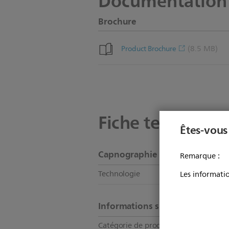
Documentation
Brochure
(8.5 MB)
Product Brochure
Fiche technique
Êtes-vous
Capnographie
Remarque :
Technologie
Les informatio
Vo
Informations sur le produit
Catégorie de produit
G