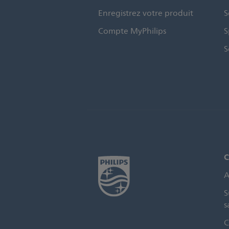
Enregistrez votre produit
S
Compte MyPhilips
S
S
C
A
S
s
C