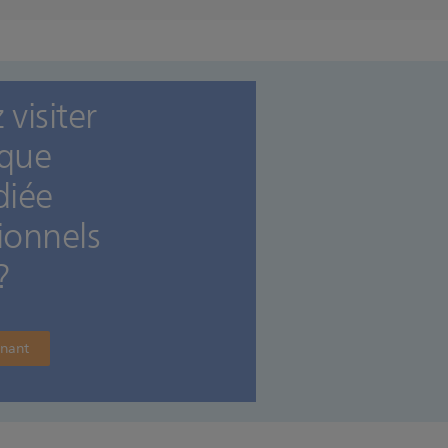
visiter
ique
diée
ionnels
?
enant