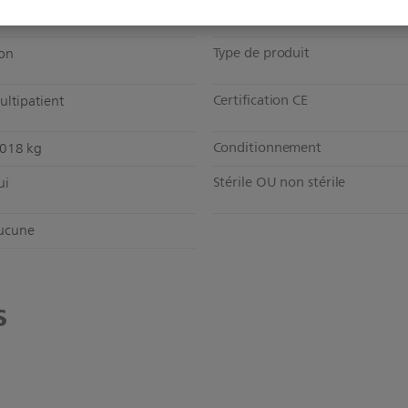
Philips Healthcare
Type de produit
on
Certification CE
ultipatient
Conditionnement
,018 kg
Stérile OU non stérile
ui
ucune
s