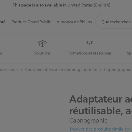
This page is also available in
United States (English)
icône
nté
Produits Grand Public
A propos de Philips
de
support
de
recherche
es
Solutions
Formations et ressources
Sp
ccessoires
Consommables de monitorage patient
Capnographie
Adaptateur
a
réutilisable,
a
Capnographie
Trouver des produits similaires