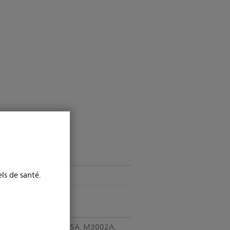
ls de santé.
Enfant, adulte
M8102A, M8105A, M3002A,