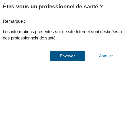
This page is also available in
United States (English)
Êtes-vous un professionnel de santé ?
Remarque :
Les informations présentes sur ce site Internet sont destinées à
SpO2 pour adulte/enfant (usage unique) Philips – Capteur à
des professionnels de santé.
clip pour adulte/enfant (usage unique)
Envoyer
Annuler