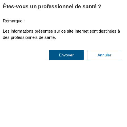
Êtes-vous un professionnel de santé ?
Remarque :
Cardiotoxicité et imagerie cardiaque : vue
Les informations présentes sur ce site Internet sont destinées à
d'ensemble
des professionnels de santé.
Envoyer
Annuler
Le rôle des ultrasons dans la