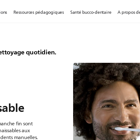
ions
Ressources pédagogiques
Santé bucco-dentaire
A propos de
nts
.
ettoyage quotidien.
sable
manche fin sont
aissables aux
à dents manuelles.