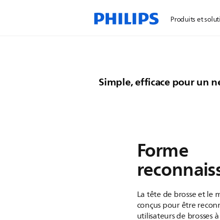
Philips Sonicare 3100
Produits et solut
Comme une brosse à de
manuelle, mais en mieux
Simple, efficace pour un n
Forme
reconnais
La tête de brosse et le 
conçus pour être reconn
utilisateurs de brosses 