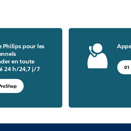
 de têtes de brosse
 vous inscrire à notre
 Philips pour les
Appel
onnels
er en toute
01
té 24 h/24,7 j/7
 ProShop