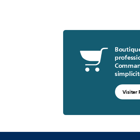
dentaire
Découvrez la gamme
Remplissez le formulaire pour
newsletter mensuelle.
Boutique
Je m'inscris
professi
Command
simplici
Visiter