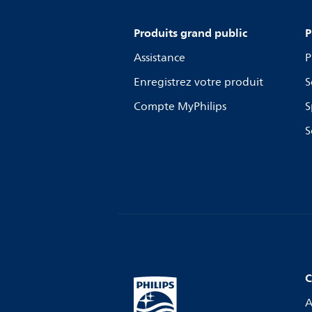
Produits grand public
P
Assistance
P
Enregistrez votre produit
S
Compte MyPhilips
S
S
C
A