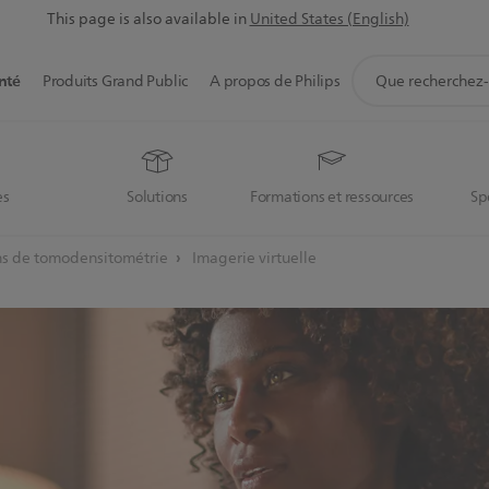
This page is also available in
United States (English)
icône
nté
Produits Grand Public
A propos de Philips
de
support
de
recherche
es
Solutions
Formations et ressources
Sp
ons de tomodensitométrie
Imagerie virtuelle