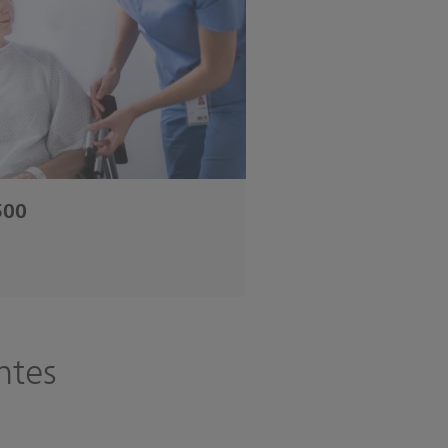
500
ntes