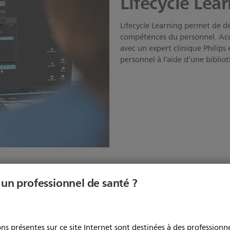
Lifecycle Lea
Lifecycle Learning permet de d
compétences du personnel. Acc
avec un expert clinique Philip
personnel à l’aide d’une bibli
 un professionnel de santé ?
ical
ns présentes sur ce site Internet sont destinées à des professionne