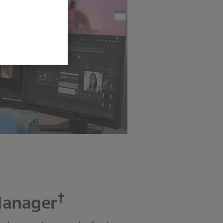
†
Manager