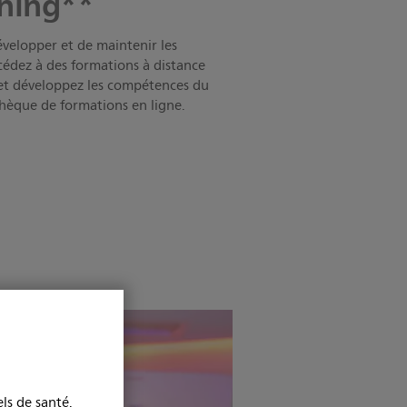
rning**
évelopper et de maintenir les
édez à des formations à distance
s et développez les compétences du
othèque de formations en ligne.
ls de santé.