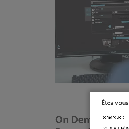
Êtes-vous
On Demand Clin
Remarque :
Les informatio