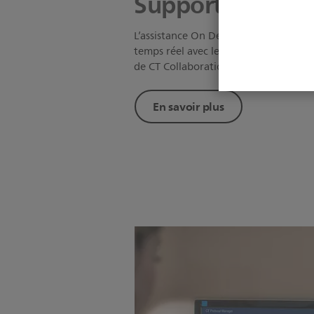
Support**
L’assistance On Demand Clinical Sup
temps réel avec les experts Philips qu
de CT Collaboration Live.
En savoir plus