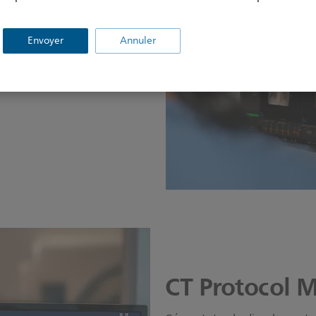
port vous permet d’échanger en
Envoyer
Annuler
and vous le souhaitez, à l’aide
CT Protocol 