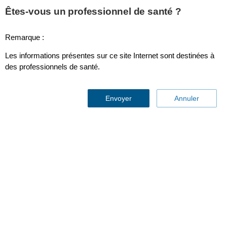
This page is also available in
United States (English)
Êtes-vous un professionnel de santé ?
Remarque :
Les informations présentes sur ce site Internet sont destinées à
Surveillance prédictive
des professionnels de santé.
Envoyer
Annuler