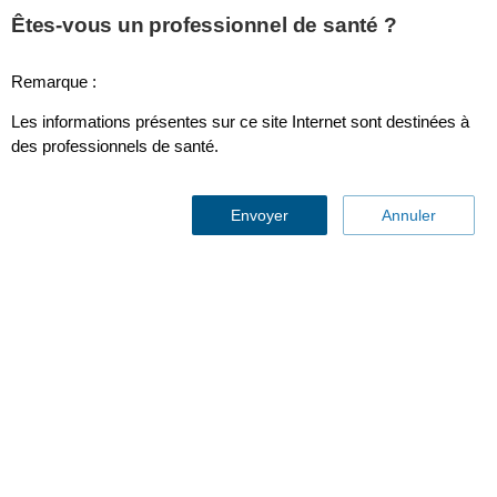
This page is also available in
United States (English)
Êtes-vous un professionnel de santé ?
Remarque :
Les informations présentes sur ce site Internet sont destinées à
SmartSpeed Body - Pelvis
des professionnels de santé.
Envoyer
Annuler