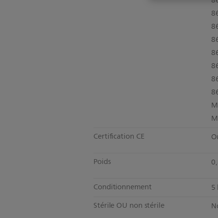
8
8
8
8
8
8
8
8
M
M
Certification CE
O
Poids
0
Conditionnement
5 
Stérile OU non stérile
No