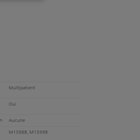
Multipatient
Oui
m
Aucune
M1598B, M1599B