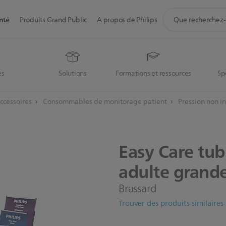
icône
nté
Produits Grand Public
A propos de Philips
de
support
de
recherche
es
Solutions
Formations et ressources
Sp
ccessoires
Consommables de monitorage patient
Pression non i
Easy
Care
tub
adulte
grand
Brassard
Trouver des produits similaires