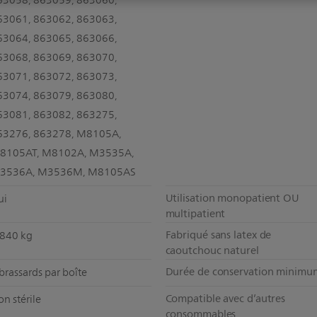
63058, 863059, 863060,
63061, 863062, 863063,
63064, 863065, 863066,
63068, 863069, 863070,
63071, 863072, 863073,
63074, 863079, 863080,
63081, 863082, 863275,
63276, 863278, M8105A,
8105AT, M8102A, M3535A,
3536A, M3536M, M8105AS
Utilisation monopatient OU
ui
multipatient
Fabriqué sans latex de
,840 kg
caoutchouc naturel
Durée de conservation minimu
brassards par boîte
Compatible avec d’autres
n stérile
consommables