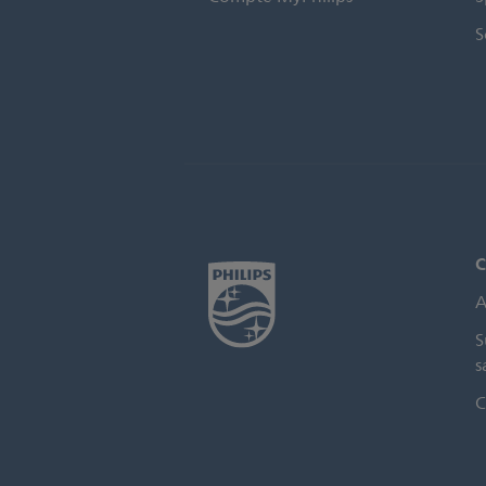
S
C
A
S
s
C