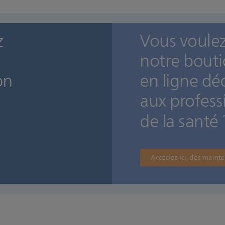
z
Vous voulez 
notre bout
on
en ligne dé
aux profess
de la santé 
Accédez ici, dès maint