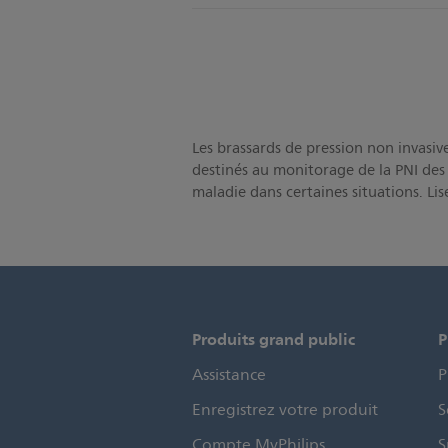
Les brassards de pression non invasive
destinés au monitorage de la PNI des 
maladie dans certaines situations. Li
Produits grand public
P
Assistance
P
Enregistrez votre produit
S
Compte MyPhilips
S