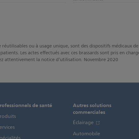
 réutilisables ou à usage unique, sont des dispositifs médicaux de cl
patients. Les actes effectués avec ces brassards sont pris en char
sez attentivement la notice d’utilisation. Novembre 2020
rofessionnels de santé
Autres solutions
commerciales
roduits
Éclairage
ervices
Automobile
pécialités