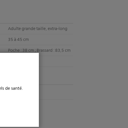
Adulte grande taille, extra‑long
35 à 45 cm
Poche : 38 cm ; Brassard : 83,5 cm
d
Baïonnette
ls de santé.
Oui
Brassard