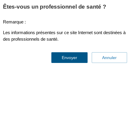
This page is also available in
United States (English)
Êtes-vous un professionnel de santé ?
Remarque :
Les informations présentes sur ce site Internet sont destinées à
des professionnels de santé.
Envoyer
Annuler
Regardez notre
liste de
produits
par catégorie
Contactez nous