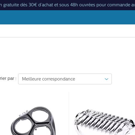
on gratuite dès 30€ d’achat et sous 48h ouvrées pour commande av
rier par :