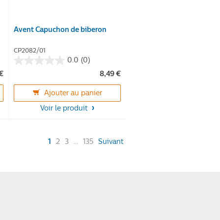
Avent Capuchon de biberon
CP2082/01
0.0
(0)
0.0
 €
8,49 €
sur
5
Ajouter au panier
étoiles.
Voir le produit
(current)
1
2
3
...
135
Suivant