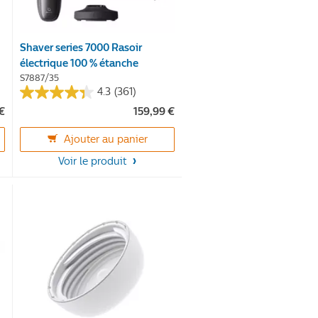
Shaver series 7000 Rasoir
électrique 100 % étanche
S7887/35
4.3
(361)
4.3
 €
159,99 €
sur
5
Ajouter au panier
étoiles.
Voir le produit
361
avis