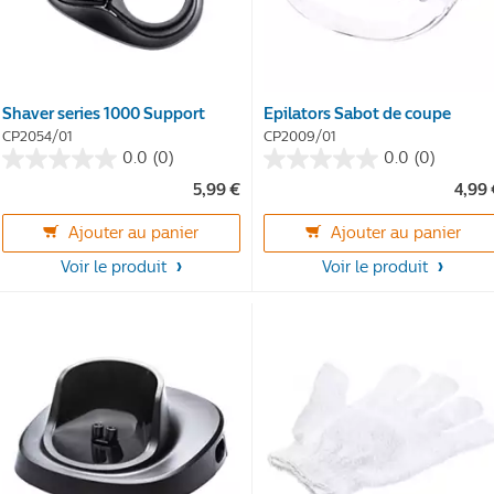
Shaver series 1000 Support
Epilators Sabot de coupe
CP2054/01
CP2009/01
0.0
(0)
0.0
(0)
0.0
0.0
5,99 €
4,99
sur
sur
5
5
Ajouter au panier
Ajouter au panier
étoiles.
étoiles.
Voir le produit
Voir le produit