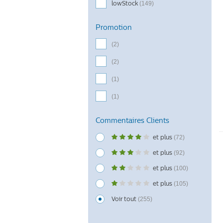
lowStock
(149)
Promotion
(2)
(2)
(1)
(1)
Commentaires Clients
et plus
(72)
et plus
(92)
et plus
(100)
et plus
(105)
Voir tout
(255)