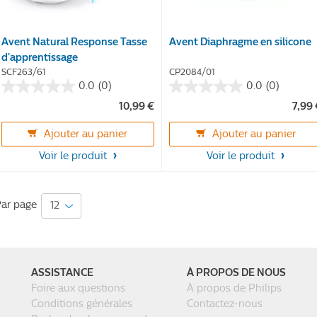
Avent Natural Response Tasse
Avent Diaphragme en silicone
d'apprentissage
SCF263/61
CP2084/01
0.0
(0)
0.0
(0)
0.0
0.0
10,99 €
7,99
sur
sur
5
5
Ajouter au panier
Ajouter au panier
étoiles.
étoiles.
Voir le produit
Voir le produit
ar page
ASSISTANCE
À PROPOS DE NOUS
Foire aux questions
À propos de Philips
Conditions générales
Contactez-nous