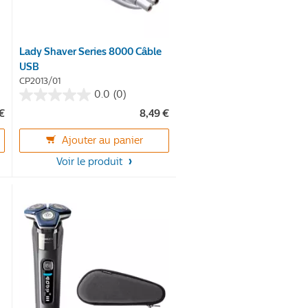
Lady Shaver Series 8000 Câble
USB
CP2013/01
0.0
(0)
0.0
 €
8,49 €
sur
5
Ajouter au panier
étoiles.
Voir le produit