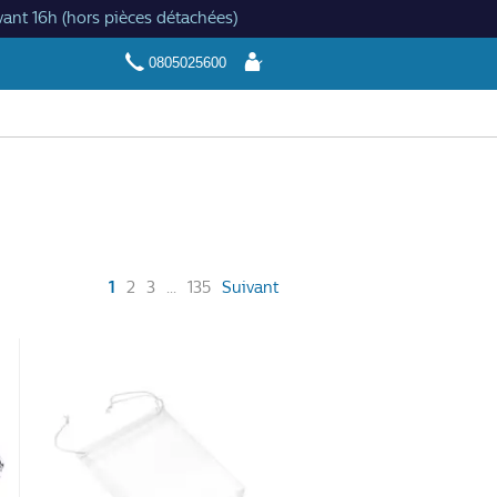
ant 16h (hors pièces détachées)
Se
0805025600
connecter
(current)
1
2
3
...
135
Suivant