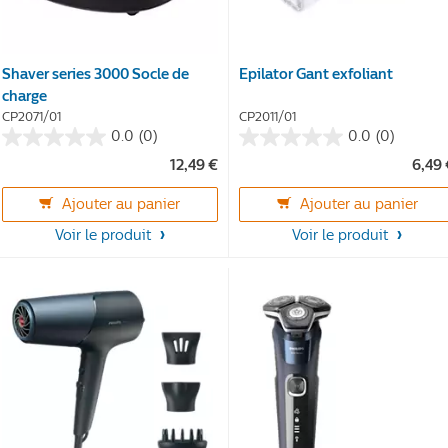
Shaver series 3000 Socle de
Epilator Gant exfoliant
charge
CP2071/01
CP2011/01
0.0
(0)
0.0
(0)
0.0
0.0
12,49 €
6,49
sur
sur
5
5
Ajouter au panier
Ajouter au panier
étoiles.
étoiles.
Voir le produit
Voir le produit