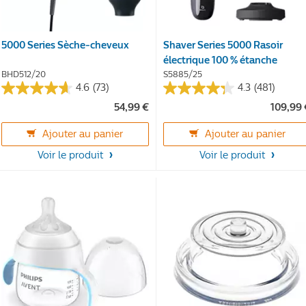
5000 Series Sèche-cheveux
Shaver Series 5000 Rasoir
électrique 100 % étanche
BHD512/20
S5885/25
4.6
(73)
4.3
(481)
4.6
4.3
54,99 €
109,99
sur
sur
5
5
Ajouter au panier
Ajouter au panier
étoiles.
étoiles.
73
481
Voir le produit
Voir le produit
avis
avis