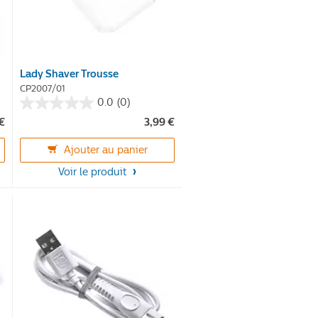
Lady Shaver Trousse
CP2007/01
0.0
(0)
0.0
 €
3,99 €
sur
5
Ajouter au panier
étoiles.
Voir le produit