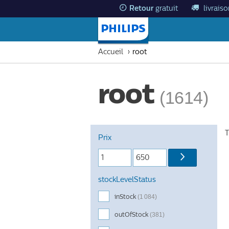
Retour
gratuit
livrais
Page d'accueil
Accueil
root
root
(1614)
T
Prix
stockLevelStatus
inStock
(1 084)
outOfStock
(381)