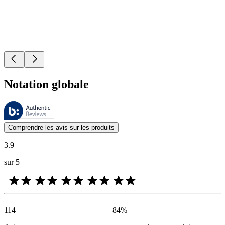
Notation globale
Ces évaluations sont gérées par Bazaarvoice et sont conformes à la pol
Les avis des clients exprimés sous forme d'évaluations de produits et d'
Comprendre les avis sur les produits
3.9
sur 5
114
84
%