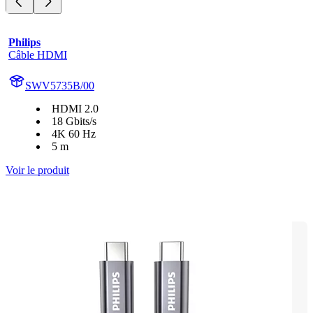
Philips
Câble HDMI
SWV5735B/00
HDMI 2.0
18 Gbits/s
4K 60 Hz
5 m
Voir le produit