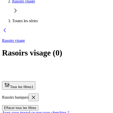
Rasoirs visage
Toutes les séries
Rasoirs visage
Rasoirs visage
(
0
)
Tous les filtres
1
Rasoirs basiques
Effacer tous les filtres
Avez-vous trouvé ce que vous cherchiez ?