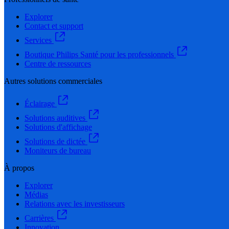
Explorer
Contact et support
Services
Boutique Philips Santé pour les professionnels
Centre de ressources
Autres solutions commerciales
Éclairage
Solutions auditives
Solutions d'affichage
Solutions de dictée
Moniteurs de bureau
À propos
Explorer
Médias
Relations avec les investisseurs
Carrières
Innovation