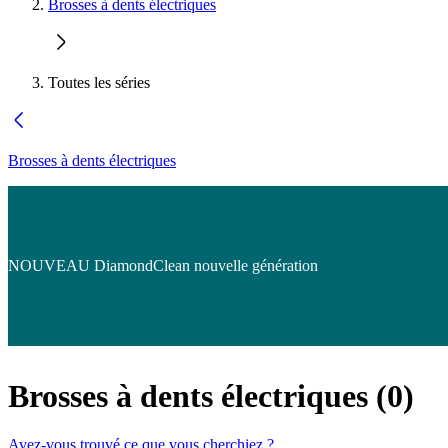
Brosses à dents électriques
Toutes les séries
Brosses à dents électriques
NOUVEAU DiamondClean nouvelle génération
Brosses à dents électriques
(
0
)
Avez-vous trouvé ce que vous cherchiez ?