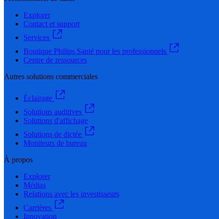
Explorer
Contact et support
Services
Boutique Philips Santé pour les professionnels
Centre de ressources
Autres solutions commerciales
Éclairage
Solutions auditives
Solutions d'affichage
Solutions de dictée
Moniteurs de bureau
À propos
Explorer
Médias
Relations avec les investisseurs
Carrières
Innovation