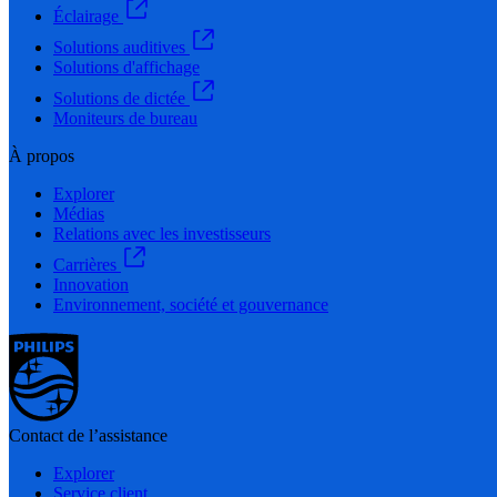
Éclairage
Solutions auditives
Solutions d'affichage
Solutions de dictée
Moniteurs de bureau
À propos
Explorer
Médias
Relations avec les investisseurs
Carrières
Innovation
Environnement, société et gouvernance
Contact de l’assistance
Explorer
Service client